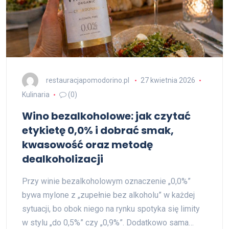
restauracjapomodorino.pl
27 kwietnia 2026
Kulinaria
(0)
Wino bezalkoholowe: jak czytać
etykietę 0,0% i dobrać smak,
kwasowość oraz metodę
dealkoholizacji
Przy winie bezalkoholowym oznaczenie „0,0%”
bywa mylone z „zupełnie bez alkoholu” w każdej
sytuacji, bo obok niego na rynku spotyka się limity
w stylu „do 0,5%” czy „0,9%”. Dodatkowo sama…