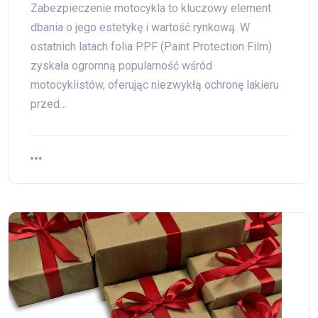
Zabezpieczenie motocykla to kluczowy element
dbania o jego estetykę i wartość rynkową. W
ostatnich latach folia PPF (Paint Protection Film)
zyskała ogromną popularność wśród
motocyklistów, oferując niezwykłą ochronę lakieru
przed…