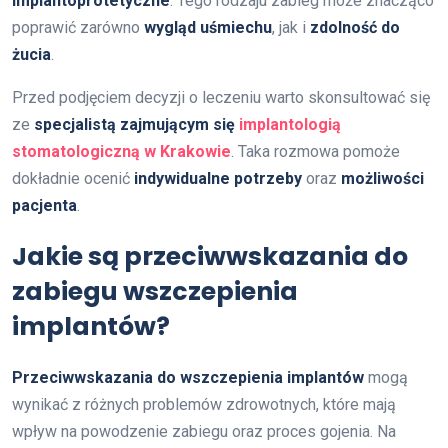
implantoprotetyczne
. Tego rodzaju zabieg może znacząco
poprawić zarówno
wygląd uśmiechu
, jak i
zdolność do
żucia
.
Przed podjęciem decyzji o leczeniu warto skonsultować się
ze
specjalistą zajmującym się
implantologią
stomatologiczną
w Krakowie
. Taka rozmowa pomoże
dokładnie ocenić
indywidualne potrzeby
oraz
możliwości
pacjenta
.
Jakie są przeciwwskazania do
zabiegu wszczepienia
implantów?
Przeciwwskazania do wszczepienia implantów
mogą
wynikać z różnych problemów zdrowotnych, które mają
wpływ na powodzenie zabiegu oraz proces gojenia. Na