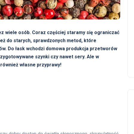
z wiele osób. Coraz częściej staramy się ograniczać
eż do starych, sprawdzonych metod, które
ów. Do łask wchodzi domowa produkcja przetworów
zygotowywane szynki czy nawet sery. Ale w
ównież własne przyprawy!
czy dobry dostęp do światła słonecznego, skrupulatność