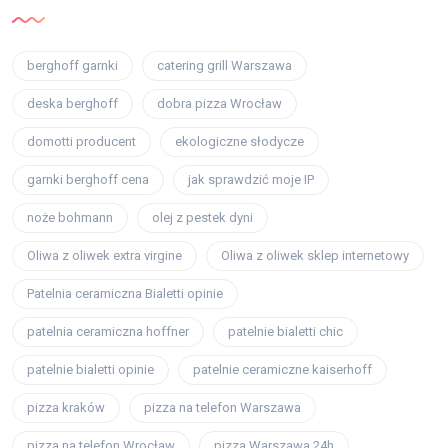
berghoff garnki
catering grill Warszawa
deska berghoff
dobra pizza Wrocław
domotti producent
ekologiczne słodycze
garnki berghoff cena
jak sprawdzić moje IP
noże bohmann
olej z pestek dyni
Oliwa z oliwek extra virgine
Oliwa z oliwek sklep internetowy
Patelnia ceramiczna Bialetti opinie
patelnia ceramiczna hoffner
patelnie bialetti chic
patelnie bialetti opinie
patelnie ceramiczne kaiserhoff
pizza kraków
pizza na telefon Warszawa
pizza na telefon Wrocław
pizza Warszawa 24h