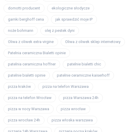
domotti producent
ekologiczne słodycze
garnki berghoff cena
jak sprawdzić moje IP
noże bohmann
olej z pestek dyni
Oliwa z oliwek extra virgine
Oliwa z oliwek sklep internetowy
Patelnia ceramiczna Bialetti opinie
patelnia ceramiczna hoffner
patelnie bialetti chic
patelnie bialetti opinie
patelnie ceramiczne kaiserhoff
pizza kraków
pizza na telefon Warszawa
pizza na telefon Wrocław
pizza Warszawa 24h
pizza w nocy Warszawa
pizza wrocław
pizza wrocław 24h
pizza włoska warszawa
pizzeria 24h Warszawa
pizzeria nocna kraków