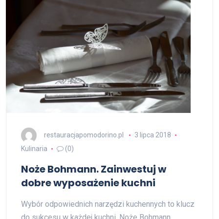
restauracjapomodorino.pl
3 lipca 2018
Kulinaria
(0)
Noże Bohmann. Zainwestuj w
dobre wyposażenie kuchni
Wybór odpowiednich narzędzi kuchennych to klucz
do sukcesu w każdej kuchni. Noże Bohmann