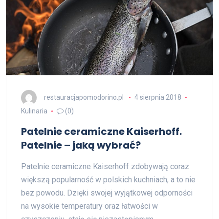
restauracjapomodorino.pl
4 sierpnia 2018
Kulinaria
(0)
Patelnie ceramiczne Kaiserhoff.
Patelnie – jaką wybrać?
Patelnie ceramiczne Kaiserhoff zdobywają coraz
większą popularność w polskich kuchniach, a to nie
bez powodu. Dzięki swojej wyjątkowej odporności
na wysokie temperatury oraz łatwości w