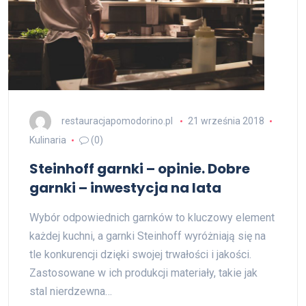
restauracjapomodorino.pl
21 września 2018
Kulinaria
(0)
Steinhoff garnki – opinie. Dobre
garnki – inwestycja na lata
Wybór odpowiednich garnków to kluczowy element
każdej kuchni, a garnki Steinhoff wyróżniają się na
tle konkurencji dzięki swojej trwałości i jakości.
Zastosowane w ich produkcji materiały, takie jak
stal nierdzewna…