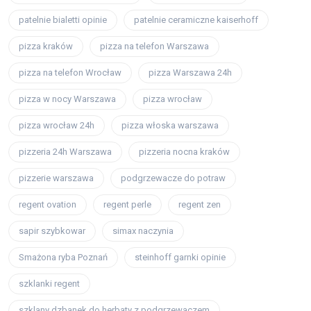
patelnie bialetti opinie
patelnie ceramiczne kaiserhoff
pizza kraków
pizza na telefon Warszawa
pizza na telefon Wrocław
pizza Warszawa 24h
pizza w nocy Warszawa
pizza wrocław
pizza wrocław 24h
pizza włoska warszawa
pizzeria 24h Warszawa
pizzeria nocna kraków
pizzerie warszawa
podgrzewacze do potraw
regent ovation
regent perle
regent zen
sapir szybkowar
simax naczynia
Smażona ryba Poznań
steinhoff garnki opinie
szklanki regent
szklany dzbanek do herbaty z podgrzewaczem