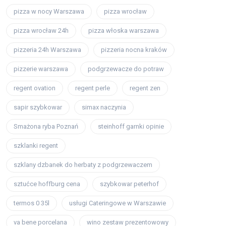
pizza w nocy Warszawa
pizza wrocław
pizza wrocław 24h
pizza włoska warszawa
pizzeria 24h Warszawa
pizzeria nocna kraków
pizzerie warszawa
podgrzewacze do potraw
regent ovation
regent perle
regent zen
sapir szybkowar
simax naczynia
Smażona ryba Poznań
steinhoff garnki opinie
szklanki regent
szklany dzbanek do herbaty z podgrzewaczem
sztućce hoffburg cena
szybkowar peterhof
termos 0 35l
usługi Cateringowe w Warszawie
va bene porcelana
wino zestaw prezentowowy