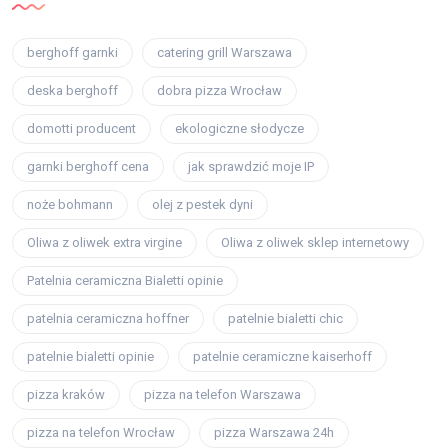
berghoff garnki
catering grill Warszawa
deska berghoff
dobra pizza Wrocław
domotti producent
ekologiczne słodycze
garnki berghoff cena
jak sprawdzić moje IP
noże bohmann
olej z pestek dyni
Oliwa z oliwek extra virgine
Oliwa z oliwek sklep internetowy
Patelnia ceramiczna Bialetti opinie
patelnia ceramiczna hoffner
patelnie bialetti chic
patelnie bialetti opinie
patelnie ceramiczne kaiserhoff
pizza kraków
pizza na telefon Warszawa
pizza na telefon Wrocław
pizza Warszawa 24h