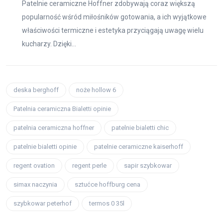
Patelnie ceramiczne Hoffner zdobywają coraz większą
popularność wśród miłośników gotowania, a ich wyjątkowe
właściwości termiczne i estetyka przyciągają uwagę wielu
kucharzy. Dzięki...
deska berghoff
noże hollow 6
Patelnia ceramiczna Bialetti opinie
patelnia ceramiczna hoffner
patelnie bialetti chic
patelnie bialetti opinie
patelnie ceramiczne kaiserhoff
regent ovation
regent perle
sapir szybkowar
simax naczynia
sztućce hoffburg cena
szybkowar peterhof
termos 0 35l