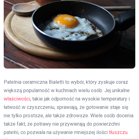
Patelnia ceramiczna Bialetti to wybór, który zyskuje coraz
większą popularność w kuchniach wielu osób. Jej unikalne
właściwości
, takie jak odporność na wysokie temperatury i
łatwość w czyszczeniu, sprawiają, że gotowanie staje się
nie tylko prostsze, ale także zdrowsze. Wiele osób docenia
także fakt, że potrawy nie przywierają do powierzchni
patelni, co pozwala na używanie mniejszej ilości
tłuszczu
.