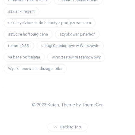
szklanki regent
szklany dzbanek do herbaty z podgrzewaczem
sztućce hoffburg cena
szybkowar peterhof
termos 0 35l
usługi Cateringowe w Warszawie
va bene porcelana
wino zestaw prezentowowy
Wyniki losowania dużego lotka
© 2023 Katen. Theme by ThemeGer.
Back to Top