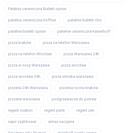
Patelnia ceramiczna Bialetti opinie
patelnia ceramiczna hoffner
patelnie bialetti chic
patelnie bialetti opinie
patelnie ceramiczne kaiserhoff
pizza kraków
pizza na telefon Warszawa
pizza na telefon Wrocław
pizza Warszawa 24h
pizza w nocy Warszawa
pizza wrocław
pizza wrocław 24h
pizza włoska warszawa
pizzeria 24h Warszawa
pizzeria nocna kraków
pizzerie warszawa
podgrzewacze do potraw
regent ovation
regent perle
regent zen
sapir szybkowar
simax naczynia
Smażona ryba Poznań
steinhoff garnki opinie