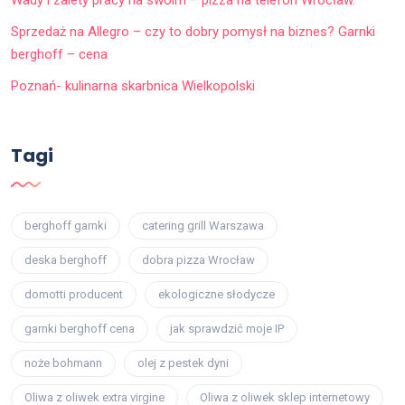
Wady i zalety pracy na swoim – pizza na telefon Wrocław.
Sprzedaż na Allegro – czy to dobry pomysł na biznes? Garnki
berghoff – cena
Poznań- kulinarna skarbnica Wielkopolski
Tagi
berghoff garnki
catering grill Warszawa
deska berghoff
dobra pizza Wrocław
domotti producent
ekologiczne słodycze
garnki berghoff cena
jak sprawdzić moje IP
noże bohmann
olej z pestek dyni
Oliwa z oliwek extra virgine
Oliwa z oliwek sklep internetowy