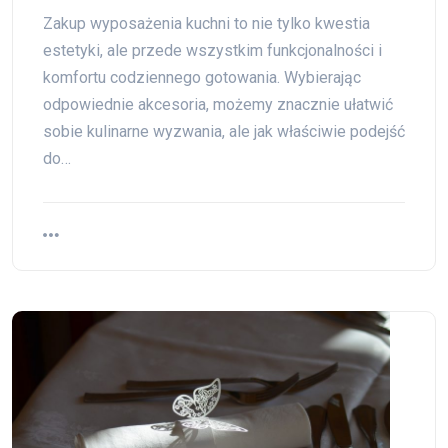
Zakup wyposażenia kuchni to nie tylko kwestia
estetyki, ale przede wszystkim funkcjonalności i
komfortu codziennego gotowania. Wybierając
odpowiednie akcesoria, możemy znacznie ułatwić
sobie kulinarne wyzwania, ale jak właściwie podejść
do…