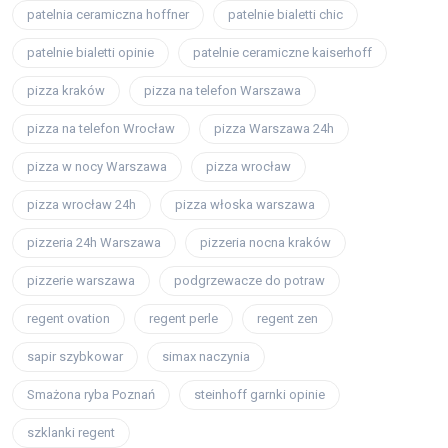
patelnia ceramiczna hoffner
patelnie bialetti chic
patelnie bialetti opinie
patelnie ceramiczne kaiserhoff
pizza kraków
pizza na telefon Warszawa
pizza na telefon Wrocław
pizza Warszawa 24h
pizza w nocy Warszawa
pizza wrocław
pizza wrocław 24h
pizza włoska warszawa
pizzeria 24h Warszawa
pizzeria nocna kraków
pizzerie warszawa
podgrzewacze do potraw
regent ovation
regent perle
regent zen
sapir szybkowar
simax naczynia
Smażona ryba Poznań
steinhoff garnki opinie
szklanki regent