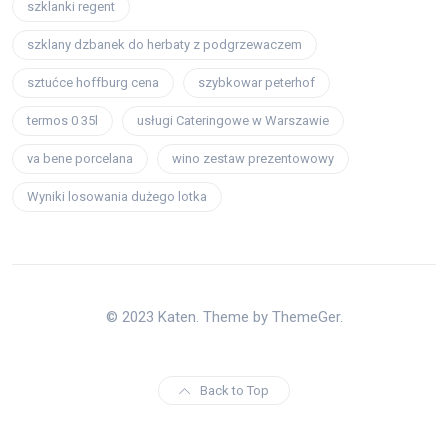
szklanki regent
szklany dzbanek do herbaty z podgrzewaczem
sztućce hoffburg cena
szybkowar peterhof
termos 0 35l
usługi Cateringowe w Warszawie
va bene porcelana
wino zestaw prezentowowy
Wyniki losowania dużego lotka
© 2023 Katen. Theme by ThemeGer.
Back to Top