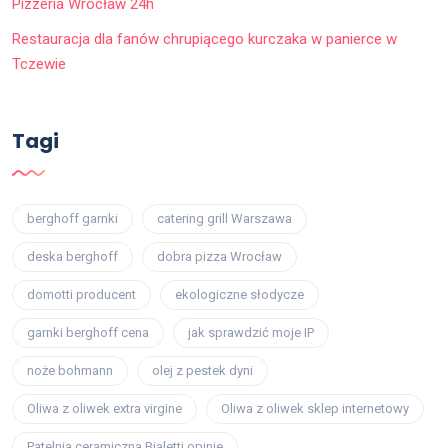
Pizzeria Wrocław 24h
Restauracja dla fanów chrupiącego kurczaka w panierce w
Tczewie
Tagi
berghoff garnki
catering grill Warszawa
deska berghoff
dobra pizza Wrocław
domotti producent
ekologiczne słodycze
garnki berghoff cena
jak sprawdzić moje IP
noże bohmann
olej z pestek dyni
Oliwa z oliwek extra virgine
Oliwa z oliwek sklep internetowy
Patelnia ceramiczna Bialetti opinie