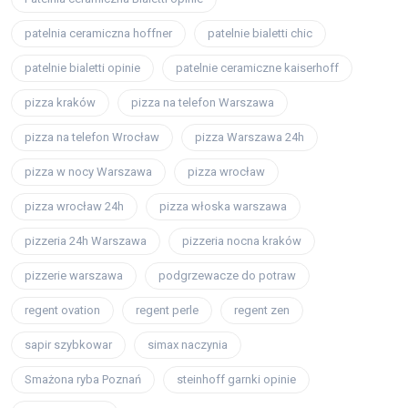
patelnia ceramiczna hoffner
patelnie bialetti chic
patelnie bialetti opinie
patelnie ceramiczne kaiserhoff
pizza kraków
pizza na telefon Warszawa
pizza na telefon Wrocław
pizza Warszawa 24h
pizza w nocy Warszawa
pizza wrocław
pizza wrocław 24h
pizza włoska warszawa
pizzeria 24h Warszawa
pizzeria nocna kraków
pizzerie warszawa
podgrzewacze do potraw
regent ovation
regent perle
regent zen
sapir szybkowar
simax naczynia
Smażona ryba Poznań
steinhoff garnki opinie