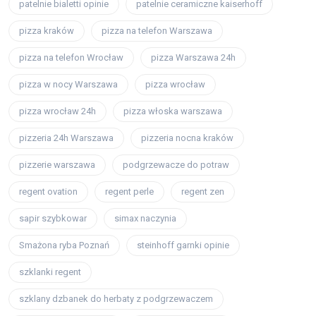
patelnie bialetti opinie
patelnie ceramiczne kaiserhoff
pizza kraków
pizza na telefon Warszawa
pizza na telefon Wrocław
pizza Warszawa 24h
pizza w nocy Warszawa
pizza wrocław
pizza wrocław 24h
pizza włoska warszawa
pizzeria 24h Warszawa
pizzeria nocna kraków
pizzerie warszawa
podgrzewacze do potraw
regent ovation
regent perle
regent zen
sapir szybkowar
simax naczynia
Smażona ryba Poznań
steinhoff garnki opinie
szklanki regent
szklany dzbanek do herbaty z podgrzewaczem