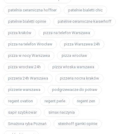
patelnia ceramiczna hoffner
patelnie bialetti chic
patelnie bialetti opinie
patelnie ceramiczne kaiserhoff
pizza kraków
pizza na telefon Warszawa
pizza na telefon Wrocław
pizza Warszawa 24h
pizza w nocy Warszawa
pizza wrocław
pizza wrocław 24h
pizza włoska warszawa
pizzeria 24h Warszawa
pizzeria nocna kraków
pizzerie warszawa
podgrzewacze do potraw
regent ovation
regent perle
regent zen
sapir szybkowar
simax naczynia
Smażona ryba Poznań
steinhoff garnki opinie