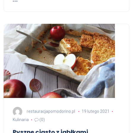
restauracjapomodorino.pl
19 lutego 2021
Kulinaria
(0)
Pyszne ciasto z jabłkami