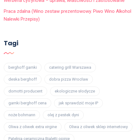
Werbena cytrynowa – uprawa, właściwości i zastosowanie
Praca zdalna (Wino zestaw prezentowowy. Piwo Wino Alkohol
Nalewki Przepisy)
Tagi
berghoff garnki
catering grill Warszawa
deska berghoff
dobra pizza Wrocław
domotti producent
ekologiczne słodycze
garnki berghoff cena
jak sprawdzić moje IP
noże bohmann
olej z pestek dyni
Oliwa z oliwek extra virgine
Oliwa z oliwek sklep internetowy
Patelnia ceramiczna Bialetti opinie