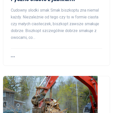
Cudowny słodki smak Smak biszkoptu zna niemal
każdy. Niezależnie od tego czy to w formie ciasta
czy małych ciasteczek, biszkopt zawsze smakuje
dobrze. Biszkopt szczególnie dobrze smakuje z
owocami, co…