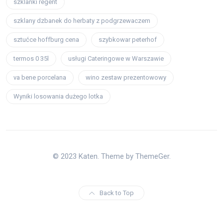
szklanki regent
szklany dzbanek do herbaty z podgrzewaczem
sztućce hoffburg cena
szybkowar peterhof
termos 0 35l
usługi Cateringowe w Warszawie
va bene porcelana
wino zestaw prezentowowy
Wyniki losowania dużego lotka
© 2023 Katen. Theme by ThemeGer.
Back to Top