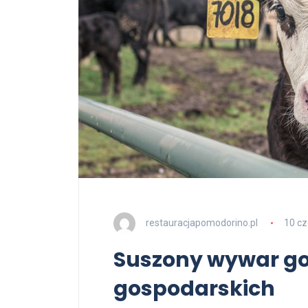
restauracjapomodorino.pl
10 c
Suszony wywar gor
gospodarskich