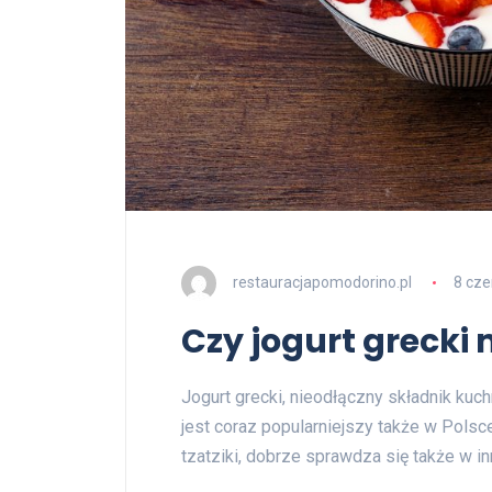
restauracjapomodorino.pl
8 cz
Czy jogurt grecki 
Jogurt grecki, nieodłączny składnik kuc
jest coraz popularniejszy także w Polsc
tzatziki, dobrze sprawdza się także w in