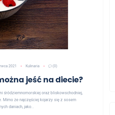
erwca 2021
Kulinaria
(0)
można jeść na diecie?
hni śródziemnomorskiej oraz bliskowschodniej,
e. Mimo że najczęściej kojarzy się z sosem
nych daniach, jako…