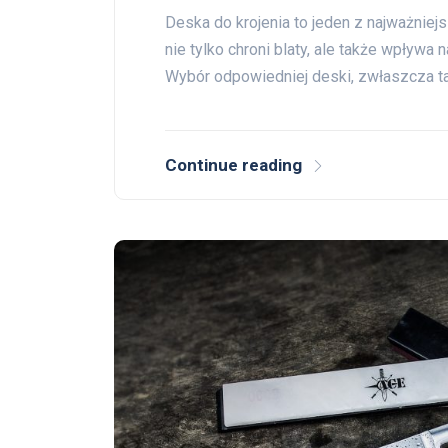
Deska do krojenia to jeden z najważnie
nie tylko chroni blaty, ale także wpływ
Wybór odpowiedniej deski, zwłaszcza ta
Continue reading