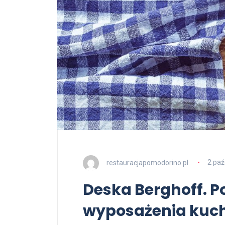
restauracjapomodorino.pl
2 paź
Deska Berghoff. 
wyposażenia kuc