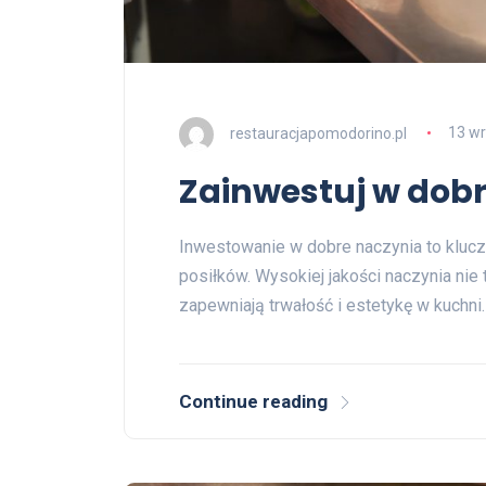
restauracjapomodorino.pl
13 wr
Zainwestuj w dob
Inwestowanie w dobre naczynia to klucz
posiłków. Wysokiej jakości naczynia nie 
zapewniają trwałość i estetykę w kuchn
Continue reading