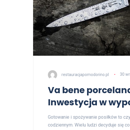
restauracjapomodorino.pl
30 wr
Va bene porcelana
Inwestycja w wyp
Gotowanie i spożywanie posiłków to czyn
codziennym. Wielu ludzi decyduje się co