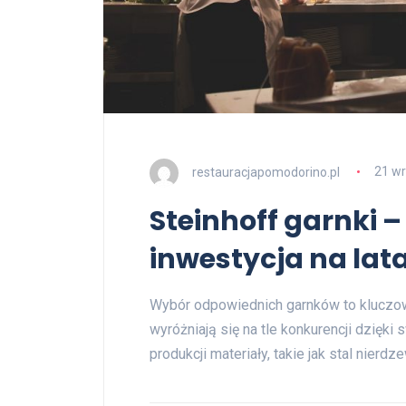
restauracjapomodorino.pl
21 wr
Steinhoff garnki –
inwestycja na lat
Wybór odpowiednich garnków to kluczowy
wyróżniają się na tle konkurencji dzięki 
produkcji materiały, takie jak stal nierd