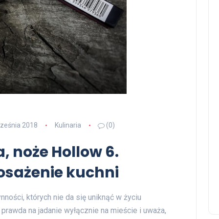
ześnia 2018
Kulinaria
(0)
, noże Hollow 6.
osażenie kuchni
ności, których nie da się uniknąć w życiu
 prawda na jadanie wyłącznie na mieście i uważa,