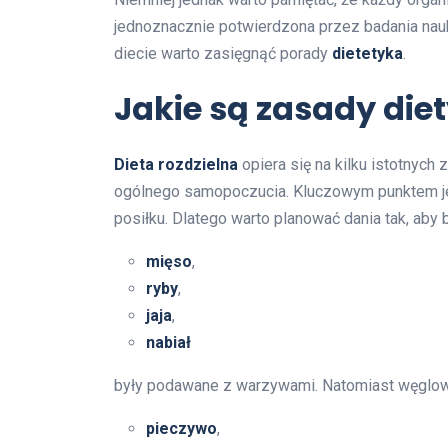
jednoznacznie potwierdzona przez badania nau
diecie warto zasięgnąć porady
dietetyka
.
Jakie są zasady diet
Dieta rozdzielna
opiera się na kilku istotnych 
ogólnego samopoczucia. Kluczowym punktem je
posiłku. Dlatego warto planować dania tak, aby bi
mięso
,
ryby
,
jaja
,
nabiał
były podawane z warzywami. Natomiast węglow
pieczywo
,