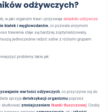
ników odżywczych?
 w jaki organizm trawi i przyswaja
składniki odżywcze
.
ie białek i węglowodanów
, co pozwala enzymom
ces trawienia staje się bardziej zoptymalizowany,
e muszą jednocześnie radzić sobie z różnymi grupami
niejszyć problemy takie jak:
zyswajanie wartości odżywczych
, co przyczynia się do
dieta sprzyja
detoksykacji organizmu
poprzez
e skutkować
zmniejszeniem
tkanki tłuszczowej
. Osoby
ają poprawę zarówno
samopoczucia
, jak i
jakości