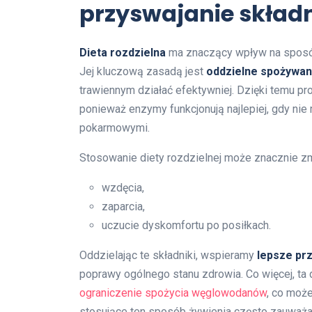
przyswajanie skład
Dieta rozdzielna
ma znaczący wpływ na sposób,
Jej kluczową zasadą jest
oddzielne spożywan
trawiennym działać efektywniej. Dzięki temu pro
ponieważ enzymy funkcjonują najlepiej, gdy ni
pokarmowymi.
Stosowanie diety rozdzielnej może znacznie zm
wzdęcia,
zaparcia,
uczucie dyskomfortu po posiłkach.
Oddzielając te składniki, wspieramy
lepsze pr
poprawy ogólnego stanu zdrowia. Co więcej, ta 
ograniczenie spożycia węglowodanów
, co moż
stosujące ten sposób żywienia często zauważ