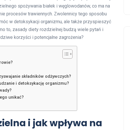
dzielnego spożywania białek i węglowodanów, co ma na
nie procesów trawiennych. Zwolennicy tego sposobu
omóc w detoksykacji organizmu, ale także przyspieszyć
o to, zasady diety rozdzielnej budzą wiele pytań i
wdziwe korzyści i potencjalne zagrożenia?
drowie?
przyswajanie składników odżywczych?
hudzanie i detoksykację organizmu?
 wady?
zego unikać?
dzielna i jak wpływa na