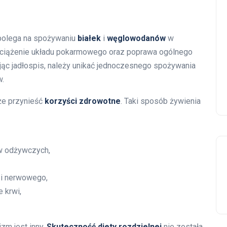
 polega na spożywaniu
białek
i
węglowodanów
w
odciążenie układu pokarmowego oraz poprawa ogólnego
jąc jadłospis, należy unikać jednoczesnego spożywania
w.
że przynieść
korzyści zdrowotne
. Taki sposób żywienia
w odżywczych,
 i nerwowego,
 krwi,
zm jest inny.
Skuteczność diety rozdzielnej
nie została