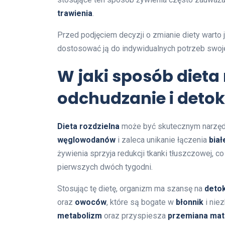
trawienia
.
Przed podjęciem decyzji o zmianie diety warto
dostosować ją do indywidualnych potrzeb swoje
W jaki sposób dieta
odchudzanie i deto
Dieta rozdzielna
może być skutecznym narzęd
węglowodanów
i zaleca unikanie łączenia
biał
żywienia sprzyja redukcji tkanki tłuszczowej, 
pierwszych dwóch tygodni.
Stosując tę dietę, organizm ma szansę na
deto
oraz
owoców
, które są bogate w
błonnik
i nie
metabolizm
oraz przyspiesza
przemiana mate