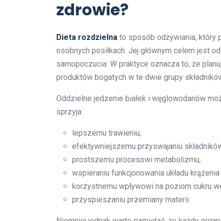
zdrowie?
Dieta rozdzielna
to sposób odżywiania, który
osobnych posiłkach. Jej głównym celem jest 
samopoczucia. W praktyce oznacza to, że planu
produktów bogatych w te dwie grupy składnikó
Oddzielne jedzenie białek i węglowodanów mo
sprzyja:
lepszemu trawieniu,
efektywniejszemu przyswajaniu składnikó
prostszemu procesowi metabolizmu,
wspieraniu funkcjonowania układu krążenia
korzystnemu wpływowi na poziom cukru we
przyspieszaniu przemiany materii.
Niemniej jednak warto pamiętać, że każdy organi