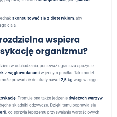
 jednak
skonsultować się z dietetykiem
, aby
go ciała.
 rozdzielna wspiera
ksykację organizmu?
ziem w odchudzaniu, ponieważ ogranicza spożycie
ek
z
węglowodanami
w jednym posiłku. Taki model
co może prowadzić do utraty nawet
2,5 kg
wagi w ciągu
ksykację
. Promuje ona także jedzenie
świeżych warzyw
zbędne składniki odżywcze. Dzięki temu poprawia się
rii
, co sprzyja lepszemu przyswajaniu wartościowych