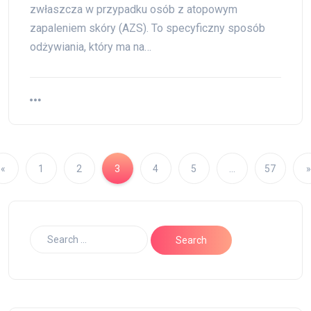
zwłaszcza w przypadku osób z atopowym
zapaleniem skóry (AZS). To specyficzny sposób
odżywiania, który ma na…
«
1
2
3
4
5
…
57
»