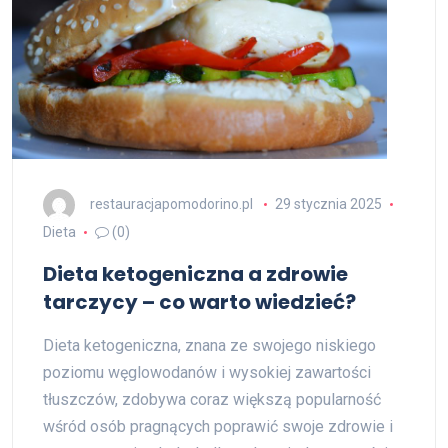
restauracjapomodorino.pl
29 stycznia 2025
Dieta
(0)
Dieta ketogeniczna a zdrowie
tarczycy – co warto wiedzieć?
Dieta ketogeniczna, znana ze swojego niskiego
poziomu węglowodanów i wysokiej zawartości
tłuszczów, zdobywa coraz większą popularność
wśród osób pragnących poprawić swoje zdrowie i