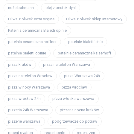
noże bohmann
olej z pestek dyni
Oliwa z oliwek extra virgine
Oliwa z oliwek sklep internetowy
Patelnia ceramiczna Bialetti opinie
patelnia ceramiczna hoffner
patelnie bialetti chic
patelnie bialetti opinie
patelnie ceramiczne kaiserhoff
pizza kraków
pizza na telefon Warszawa
pizza na telefon Wrocław
pizza Warszawa 24h
pizza w nocy Warszawa
pizza wrocław
pizza wrocław 24h
pizza włoska warszawa
pizzeria 24h Warszawa
pizzeria nocna kraków
pizzerie warszawa
podgrzewacze do potraw
regent ovation
regent perle
regent zen