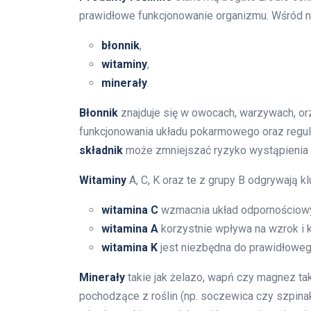
prawidłowe funkcjonowanie organizmu. Wśród n
błonnik
,
witaminy
,
minerały
.
Błonnik
znajduje się w owocach, warzywach, or
funkcjonowania układu pokarmowego oraz regul
składnik
może zmniejszać ryzyko wystąpienia 
Witaminy
A, C, K oraz te z grupy B odgrywają k
witamina C
wzmacnia układ odpornościowy i
witamina A
korzystnie wpływa na wzrok i k
witamina K
jest niezbędna do prawidłowego
Minerały
takie jak żelazo, wapń czy magnez tak
pochodzące z roślin (np. soczewica czy szpinak