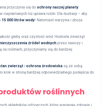
ania przyczynia się do
ochrony naszej planety
.
cieplarnianych niż uprawa roślin. Dla ilustracji – aby
o
15 000 litrów wody
! Natomiast warzywa i zboża
a jakość gleby oraz czystość wód. Hodowla zwierząt
nieczyszczenia źródeł wodnych
przez nawozy i
 na roślinach, przyczyniamy się do bardziej
tan zwierząt
i
ochrona środowiska
są ze sobą
 to krok w stronę bardziej odpowiedzialnego podejścia do
produktów roślinnych
nych składników odżywczych, które wspierają zdrowie i