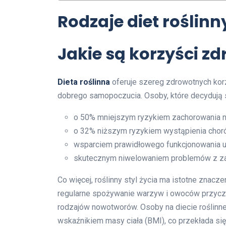
Rodzaje diet roślin
Jakie są korzyści zd
Dieta roślinna
oferuje szereg zdrowotnych kor
dobrego samopoczucia. Osoby, które decydują s
o 50% mniejszym ryzykiem zachorowania na
o 32% niższym ryzykiem wystąpienia choró
wsparciem prawidłowego funkcjonowania uk
skutecznym niwelowaniem problemów z za
Co więcej, roślinny styl życia ma istotne znac
regularne spożywanie warzyw i owoców przyczy
rodzajów nowotworów. Osoby na diecie roślinne
wskaźnikiem masy ciała (BMI), co przekłada się