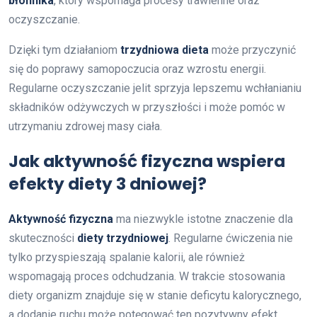
błonnika
, który wspomaga procesy trawienne oraz
oczyszczanie.
Dzięki tym działaniom
trzydniowa dieta
może przyczynić
się do poprawy samopoczucia oraz wzrostu energii.
Regularne oczyszczanie jelit sprzyja lepszemu wchłanianiu
składników odżywczych w przyszłości i może pomóc w
utrzymaniu zdrowej masy ciała.
Jak aktywność fizyczna wspiera
efekty diety 3 dniowej?
Aktywność fizyczna
ma niezwykle istotne znaczenie dla
skuteczności
diety trzydniowej
. Regularne ćwiczenia nie
tylko przyspieszają spalanie kalorii, ale również
wspomagają proces odchudzania. W trakcie stosowania
diety organizm znajduje się w stanie deficytu kalorycznego,
a dodanie ruchu może potęgować ten pozytywny efekt.