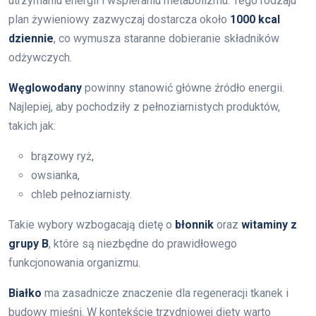
utrzymaniu energii i wspieraniu metabolizmu. Tego rodzaju
plan żywieniowy zazwyczaj dostarcza około
1000 kcal
dziennie
, co wymusza staranne dobieranie składników
odżywczych.
Węglowodany
powinny stanowić główne źródło energii.
Najlepiej, aby pochodziły z pełnoziarnistych produktów,
takich jak:
brązowy ryż,
owsianka,
chleb pełnoziarnisty.
Takie wybory wzbogacają dietę o
błonnik
oraz
witaminy z
grupy B
, które są niezbędne do prawidłowego
funkcjonowania organizmu.
Białko
ma zasadnicze znaczenie dla regeneracji tkanek i
budowy mięśni. W kontekście trzydniowej diety warto