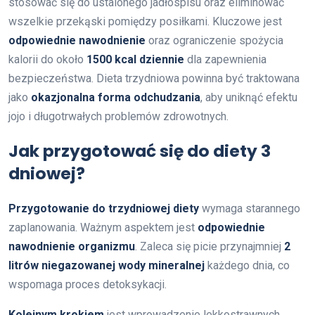
stosować się do ustalonego jadłospisu oraz eliminować
wszelkie przekąski pomiędzy posiłkami. Kluczowe jest
odpowiednie nawodnienie
oraz ograniczenie spożycia
kalorii do około
1500 kcal dziennie
dla zapewnienia
bezpieczeństwa. Dieta trzydniowa powinna być traktowana
jako
okazjonalna forma odchudzania
, aby uniknąć efektu
jojo i długotrwałych problemów zdrowotnych.
Jak przygotować się do diety 3
dniowej?
Przygotowanie do trzydniowej diety
wymaga starannego
zaplanowania. Ważnym aspektem jest
odpowiednie
nawodnienie organizmu
. Zaleca się picie przynajmniej
2
litrów niegazowanej wody mineralnej
każdego dnia, co
wspomaga proces detoksykacji.
Kolejnym krokiem
jest wprowadzenie lekkostrawnych