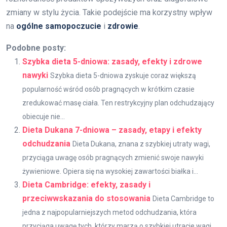
zmiany w stylu życia. Takie podejście ma korzystny wpływ
na
ogólne samopoczucie
i
zdrowie
.
Podobne posty:
Szybka dieta 5-dniowa: zasady, efekty i zdrowe
nawyki
Szybka dieta 5-dniowa zyskuje coraz większą
popularność wśród osób pragnących w krótkim czasie
zredukować masę ciała. Ten restrykcyjny plan odchudzający
obiecuje nie...
Dieta Dukana 7-dniowa – zasady, etapy i efekty
odchudzania
Dieta Dukana, znana z szybkiej utraty wagi,
przyciąga uwagę osób pragnących zmienić swoje nawyki
żywieniowe. Opiera się na wysokiej zawartości białka i...
Dieta Cambridge: efekty, zasady i
przeciwwskazania do stosowania
Dieta Cambridge to
jedna z najpopularniejszych metod odchudzania, która
przyciąga uwagę tych, którzy marzą o szybkiej utracie wagi.