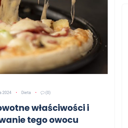
ca 2024
Dieta
(0)
owotne właściwości i
owanie tego owocu