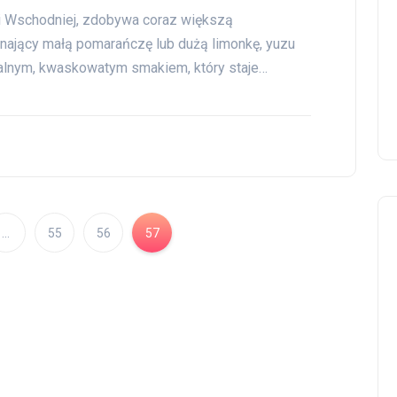
i Wschodniej, zdobywa coraz większą
nający małą pomarańczę lub dużą limonkę, yuzu
alnym, kwaskowatym smakiem, który staje…
…
55
56
57