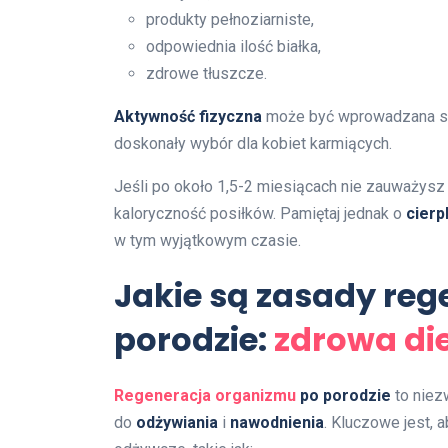
produkty pełnoziarniste,
odpowiednia ilość białka,
zdrowe tłuszcze.
Aktywność fizyczna
może być wprowadzana sto
doskonały wybór dla kobiet karmiących.
Jeśli po około 1,5-2 miesiącach nie zauważys
kaloryczność posiłków. Pamiętaj jednak o
cierp
w tym wyjątkowym czasie.
Jakie są zasady reg
porodzie:
zdrowa di
Regeneracja organizmu
po porodzie
to niez
do
odżywiania
i
nawodnienia
. Kluczowe jest, 