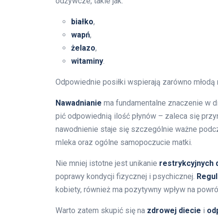
odżywcze, takie jak:
białko
,
wapń
,
żelazo
,
witaminy
.
Odpowiednie posiłki wspierają zarówno młodą ma
Nawadnianie
ma fundamentalne znaczenie w di
pić odpowiednią ilość płynów – zaleca się przy
nawodnienie staje się szczególnie ważne pod
mleka oraz ogólne samopoczucie matki.
Nie mniej istotne jest unikanie
restrykcyjnych 
poprawy kondycji fizycznej i psychicznej.
Regul
kobiety, również ma pozytywny wpływ na powró
Warto zatem skupić się na
zdrowej diecie
i
od