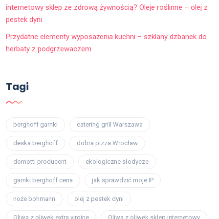
internetowy sklep ze zdrową żywnością? Oleje roślinne – olej z
pestek dyni
Przydatne elementy wyposażenia kuchni – szklany dzbanek do
herbaty z podgrzewaczem
Tagi
berghoff garnki
catering grill Warszawa
deska berghoff
dobra pizza Wrocław
domotti producent
ekologiczne słodycze
garnki berghoff cena
jak sprawdzić moje IP
noże bohmann
olej z pestek dyni
Oliwa z oliwek extra virgine
Oliwa z oliwek sklep internetowy