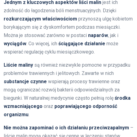
Jednym z kluczowych aspektów liści malin
jest ich
zdolność do łagodzenia bóli menstruacyjnych. Dzięki
rozkurczającym właściwościom
przynoszą ulgę kobietom
borykającym się z dyskomfortem podczas miesiączki.
Można je stosować zarówno w postaci
naparów
, jak i
wyciągów
. Co więcej, ich
ściągające działanie
może
wspierać regulację cyklu miesiączkowego.
Liście maliny
są również niezwykle pomocne w przypadku
problemów trawiennych i jelitowych. Zawarte w nich
substancje czynne
wspierają procesy trawienne oraz
mogą ograniczać rozwój bakterii odpowiedzialnych za
biegunki. W naturalnej medycynie często pełnią rolę
środka
wzmacniającego
oraz
poprawiającego odporność
organizmu
.
Nie można zapominać o ich działaniu przeciwzapalnym
–
liście malin mogą okazać się cenne w leczeniu stanów