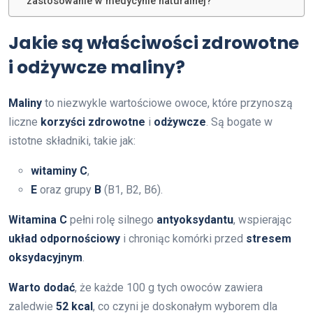
zastosowanie w medycynie naturalnej?
Jakie są właściwości zdrowotne
i odżywcze maliny?
Maliny
to niezwykle wartościowe owoce, które przynoszą
liczne
korzyści zdrowotne
i
odżywcze
. Są bogate w
istotne składniki, takie jak:
witaminy C
,
E
oraz grupy
B
(B1, B2, B6).
Witamina C
pełni rolę silnego
antyoksydantu
, wspierając
układ odpornościowy
i chroniąc komórki przed
stresem
oksydacyjnym
.
Warto dodać
, że każde 100 g tych owoców zawiera
zaledwie
52 kcal
, co czyni je doskonałym wyborem dla