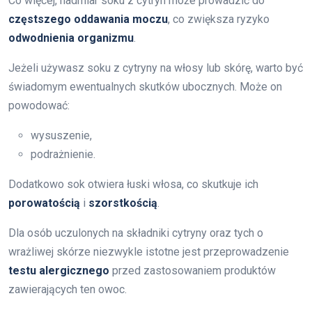
Co więcej, nadmiar soku z cytryn może prowadzić do
częstszego oddawania moczu
, co zwiększa ryzyko
odwodnienia organizmu
.
Jeżeli używasz soku z cytryny na włosy lub skórę, warto być
świadomym ewentualnych skutków ubocznych. Może on
powodować:
wysuszenie,
podrażnienie.
Dodatkowo sok otwiera łuski włosa, co skutkuje ich
porowatością
i
szorstkością
.
Dla osób uczulonych na składniki cytryny oraz tych o
wrażliwej skórze niezwykle istotne jest przeprowadzenie
testu alergicznego
przed zastosowaniem produktów
zawierających ten owoc.