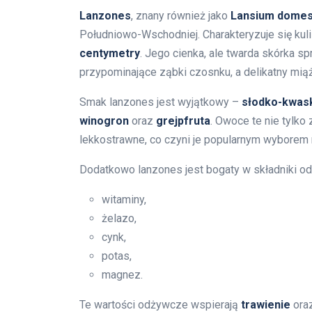
Lanzones
, znany również jako
Lansium domes
Południowo-Wschodniej. Charakteryzuje się kul
centymetry
. Jego cienka, ale twarda skórka sp
przypominające ząbki czosnku, a delikatny mi
Smak lanzones jest wyjątkowy –
słodko-kwas
winogron
oraz
grejpfruta
. Owoce te nie tylko
lekkostrawne, co czyni je popularnym wyborem n
Dodatkowo lanzones jest bogaty w składniki o
witaminy,
żelazo,
cynk,
potas,
magnez.
Te wartości odżywcze wspierają
trawienie
ora