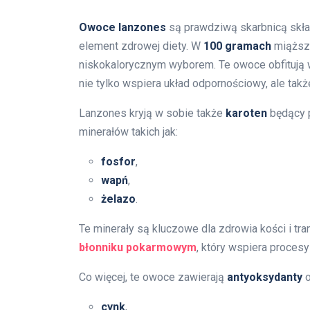
Owoce lanzones
są prawdziwą skarbnicą skła
element zdrowej diety. W
100 gramach
miąższu
niskokalorycznym wyborem. Te owoce obfitują 
nie tylko wspiera układ odpornościowy, ale także
Lanzones kryją w sobie także
karoten
będący 
minerałów takich jak:
fosfor
,
wapń
,
żelazo
.
Te minerały są kluczowe dla zdrowia kości i tr
błonniku pokarmowym
, który wspiera proces
Co więcej, te owoce zawierają
antyoksydanty
o
cynk
,