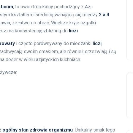
ticum
, to owoc tropikalny pochodzący z Azji
istym kształtem i średnicą wahającą się między
2 a 4
rawia, że łatwo go obrać. Wnętrze kryje cząstki
ąższ ma konsystencję zbliżoną do
liczi
.
kowaty
i często porównywany do mieszanki
liczi
,
 zachwycają swoim smakiem, ale również orzeźwiają i są
a deser w wielu azjatyckich kuchniach.
dżywcze:
z
ogólny stan zdrowia organizmu
. Unikalny smak tego