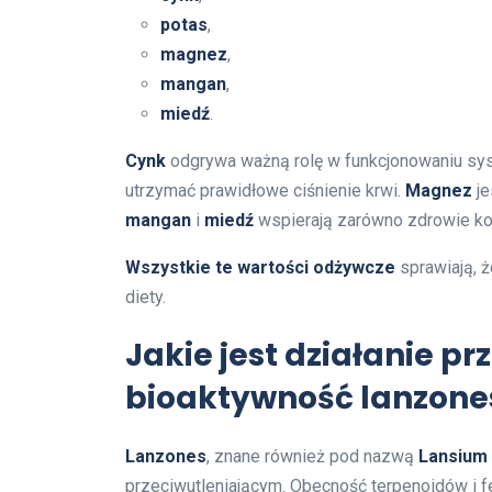
potas
,
magnez
,
mangan
,
miedź
.
Cynk
odgrywa ważną rolę w funkcjonowaniu s
utrzymać prawidłowe ciśnienie krwi.
Magnez
je
mangan
i
miedź
wspierają zarówno zdrowie kośc
Wszystkie te wartości odżywcze
sprawiają, 
diety.
Jakie jest działanie pr
bioaktywność lanzone
Lanzones
, znane również pod nazwą
Lansium
przeciwutleniającym. Obecność terpenoidów i fe