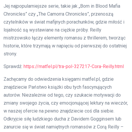
Jej najpopularniejsze serie, takie jak „Born in Blood Mafia
Chronicles” czy „The Camorra Chronicles”, przenoszą
czytelników w świat mafijnych porachunków, gdzie miłość i
lojalność są wystawiane na ciężkie próby. Reilly
mistrzowsko łączy elementy romansu z thrillerem, tworząc
historie, które trzymają w napięciu od pierwszej do ostatniej
strony.
Sprawdź:
https://matfel.pl/tra-pol-327217-Cora-Reilly.html
Zachęcamy do odwiedzenia księgarni matfel.pl, gdzie
znajdziecie Państwo książki obu tych fascynujących
autorów. Niezależnie od tego, czy szukacie motywacji do
zmiany swojego życia, czy emocjonującej lektury na wieczór,
w naszej ofercie na pewno znajdziecie coś dla siebie.
Odkryjcie siłę ludzkiego ducha z Davidem Gogginsem lub
zanurcie się w świat namiętnych romansów z Corą Reilly –