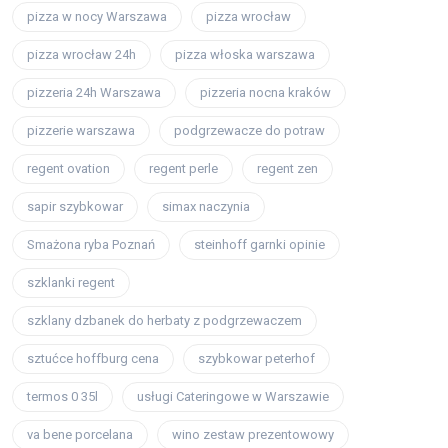
pizza w nocy Warszawa
pizza wrocław
pizza wrocław 24h
pizza włoska warszawa
pizzeria 24h Warszawa
pizzeria nocna kraków
pizzerie warszawa
podgrzewacze do potraw
regent ovation
regent perle
regent zen
sapir szybkowar
simax naczynia
Smażona ryba Poznań
steinhoff garnki opinie
szklanki regent
szklany dzbanek do herbaty z podgrzewaczem
sztućce hoffburg cena
szybkowar peterhof
termos 0 35l
usługi Cateringowe w Warszawie
va bene porcelana
wino zestaw prezentowowy