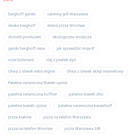
berghoff garnki
catering grill Warszawa
deska berghoff
dobra pizza Wrocław
domotti producent
ekologiczne słodycze
garnki berghoff cena
jak sprawdzić moje IP
noże bohmann
olej z pestek dyni
Oliwa z oliwek extra virgine
Oliwa z oliwek sklep internetowy
Patelnia ceramiczna Bialetti opinie
patelnia ceramiczna hoffner
patelnie bialetti chic
patelnie bialetti opinie
patelnie ceramiczne kaiserhoff
pizza kraków
pizza na telefon Warszawa
pizza na telefon Wrocław
pizza Warszawa 24h