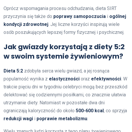
Oprócz wspomagania procesu odchudzania, dieta SIRT
przyczynia się także do
poprawy samopoczucia
i
ogólnej
kondycji zdrowotnej
. Jej liczne korzyści inspirują wiele
osób poszukujących lepszej formy fizycznej i psychicznej.
Jak gwiazdy korzystają z diety 5:2
w swoim systemie żywieniowym?
Dieta 5:2
zdobyła serca wielu gwiazd, a jej rosnąca
popularność wynika z
elastyczności
oraz
efektywności
. W
trakcie pięciu dni w tygodniu celebryci mogą bez przeszkód
delektować się codziennymi posiłkami, co znacznie ułatwia
utrzymanie diety. Natomiast w pozostałe dwa dni
ograniczają kaloryczność do około
500-600 kcal
, co sprzyja
redukcji wagi
i
poprawie metabolizmu
.
Wielu znanych ludzi korzysta z tego planu żywieniowego,