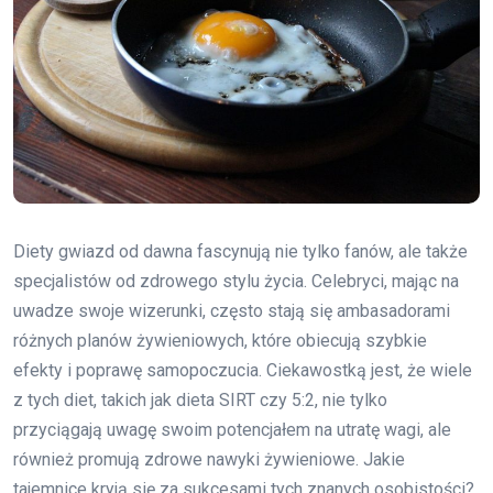
Diety gwiazd od dawna fascynują nie tylko fanów, ale także
specjalistów od zdrowego stylu życia. Celebryci, mając na
uwadze swoje wizerunki, często stają się ambasadorami
różnych planów żywieniowych, które obiecują szybkie
efekty i poprawę samopoczucia. Ciekawostką jest, że wiele
z tych diet, takich jak dieta SIRT czy 5:2, nie tylko
przyciągają uwagę swoim potencjałem na utratę wagi, ale
również promują zdrowe nawyki żywieniowe. Jakie
tajemnice kryją się za sukcesami tych znanych osobistości?