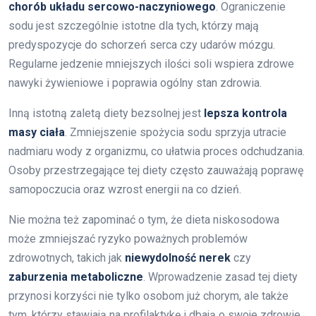
chorób układu sercowo-naczyniowego
. Ograniczenie
sodu jest szczególnie istotne dla tych, którzy mają
predyspozycje do schorzeń serca czy udarów mózgu.
Regularne jedzenie mniejszych ilości soli wspiera zdrowe
nawyki żywieniowe i poprawia ogólny stan zdrowia.
Inną istotną zaletą diety bezsolnej jest
lepsza kontrola
masy ciała
. Zmniejszenie spożycia sodu sprzyja utracie
nadmiaru wody z organizmu, co ułatwia proces odchudzania.
Osoby przestrzegające tej diety często zauważają poprawę
samopoczucia oraz wzrost energii na co dzień.
Nie można też zapominać o tym, że dieta niskosodowa
może zmniejszać ryzyko poważnych problemów
zdrowotnych, takich jak
niewydolność nerek
czy
zaburzenia metaboliczne
. Wprowadzenie zasad tej diety
przynosi korzyści nie tylko osobom już chorym, ale także
tym, którzy stawiają na profilaktykę i dbają o swoje zdrowie.