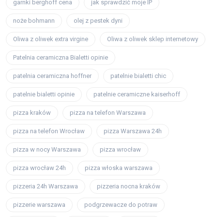
garnki berghoff cena
jak sprawdzić moje IP
noże bohmann
olej z pestek dyni
Oliwa z oliwek extra virgine
Oliwa z oliwek sklep internetowy
Patelnia ceramiczna Bialetti opinie
patelnia ceramiczna hoffner
patelnie bialetti chic
patelnie bialetti opinie
patelnie ceramiczne kaiserhoff
pizza kraków
pizza na telefon Warszawa
pizza na telefon Wrocław
pizza Warszawa 24h
pizza w nocy Warszawa
pizza wrocław
pizza wrocław 24h
pizza włoska warszawa
pizzeria 24h Warszawa
pizzeria nocna kraków
pizzerie warszawa
podgrzewacze do potraw