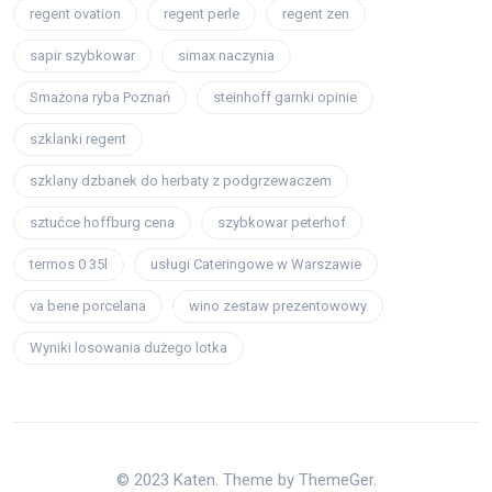
regent ovation
regent perle
regent zen
sapir szybkowar
simax naczynia
Smażona ryba Poznań
steinhoff garnki opinie
szklanki regent
szklany dzbanek do herbaty z podgrzewaczem
sztućce hoffburg cena
szybkowar peterhof
termos 0 35l
usługi Cateringowe w Warszawie
va bene porcelana
wino zestaw prezentowowy
Wyniki losowania dużego lotka
© 2023 Katen. Theme by ThemeGer.