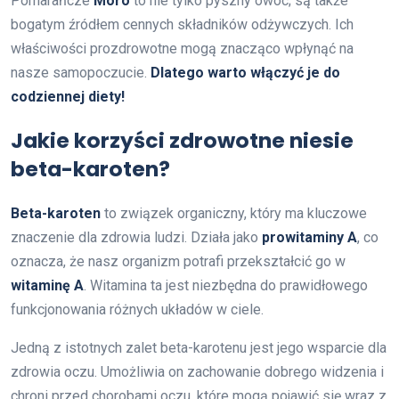
Pomarańcze
Moro
to nie tylko pyszny owoc; są także
bogatym źródłem cennych składników odżywczych. Ich
właściwości prozdrowotne mogą znacząco wpłynąć na
nasze samopoczucie.
Dlatego warto włączyć je do
codziennej diety!
Jakie korzyści zdrowotne niesie
beta-karoten?
Beta-karoten
to związek organiczny, który ma kluczowe
znaczenie dla zdrowia ludzi. Działa jako
prowitaminy A
, co
oznacza, że nasz organizm potrafi przekształcić go w
witaminę A
. Witamina ta jest niezbędna do prawidłowego
funkcjonowania różnych układów w ciele.
Jedną z istotnych zalet beta-karotenu jest jego wsparcie dla
zdrowia oczu. Umożliwia on zachowanie dobrego widzenia i
chroni przed chorobami oczu, które mogą pojawić się wraz z