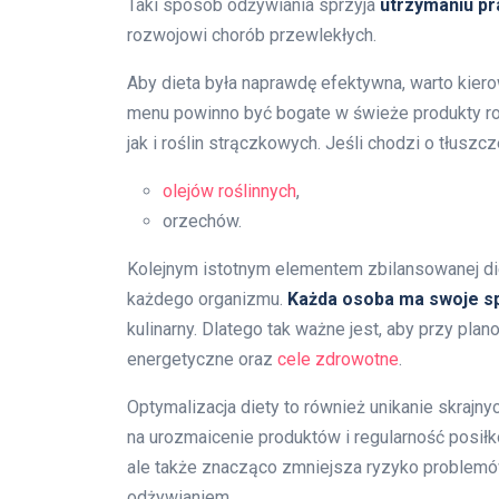
Taki sposób odżywiania sprzyja
utrzymaniu pr
rozwojowi chorób przewlekłych.
Aby dieta była naprawdę efektywna, warto kie
menu powinno być bogate w świeże produkty ro
jak i roślin strączkowych. Jeśli chodzi o tłuszc
olejów roślinnych
,
orzechów.
Kolejnym istotnym elementem zbilansowanej die
każdego organizmu.
Każda osoba ma swoje s
kulinarny. Dlatego tak ważne jest, aby przy pl
energetyczne oraz
cele zdrowotne
.
Optymalizacja diety to również unikanie skrajn
na urozmaicenie produktów i regularność posiłk
ale także znacząco zmniejsza ryzyko problem
odżywianiem.