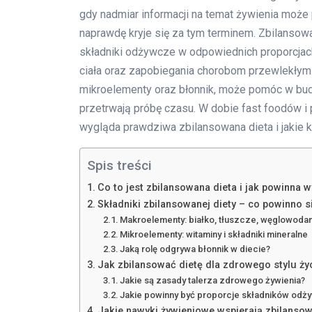
gdy nadmiar informacji na temat żywienia może
naprawdę kryje się za tym terminem. Zbilanso
składniki odżywcze w odpowiednich proporcjach
ciała oraz zapobiegania chorobom przewlekłym.
mikroelementy oraz błonnik, może pomóc w bu
przetrwają próbę czasu. W dobie fast foodów i 
wygląda prawdziwa zbilansowana dieta i jakie
Spis treści
Co to jest zbilansowana dieta i jak powinna 
Składniki zbilansowanej diety – co powinno si
Makroelementy: białko, tłuszcze, węglowoda
Mikroelementy: witaminy i składniki mineralne
Jaką rolę odgrywa błonnik w diecie?
Jak zbilansować dietę dla zdrowego stylu ży
Jakie są zasady talerza zdrowego żywienia?
Jakie powinny być proporcje składników odż
Jakie nawyki żywieniowe wspierają zbilansow