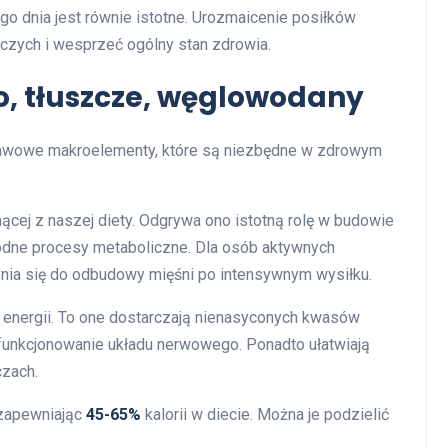
go dnia jest równie istotne. Urozmaicenie posiłków
zych i wesprzeć ogólny stan zdrowia.
, tłuszcze, węglowodany
tawowe makroelementy, które są niezbędne w zdrowym
nącej z naszej diety. Odgrywa ono istotną rolę w budowie
orodne procesy metaboliczne. Dla osób aktywnych
ynia się do odbudowy mięśni po intensywnym wysiłku.
 energii. To one dostarczają nienasyconych kwasów
funkcjonowanie układu nerwowego. Ponadto ułatwiają
czach.
 zapewniając
45-65%
kalorii w diecie. Można je podzielić