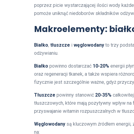
poprzez picie wystarczającej ilości wody każde
pomoże uniknąć niedoborów składników odżywc
Makroelementy: białko
Białko
,
tłuszcze
i
węglowodany
to trzy pods
odżywianiu.
Białko
powinno dostarczać
10-20%
energii pły
oraz regeneracji tkanek, a także wspiera różn
fizycznie jest szczególnie ważne, gdyż przycz
Tłuszcze
powinny stanowić
20-35%
całkowitej
tłuszczowych, które mają pozytywny wpływ na 
przyswajanie witamin rozpuszczalnych w tłusz
Węglowodany
są kluczowym źródłem energii,
na: