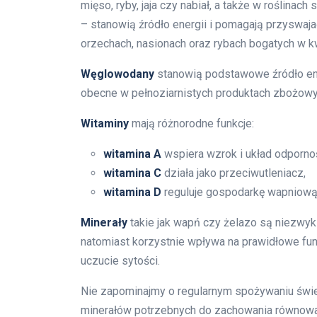
mięso, ryby, jaja czy nabiał, a także w roślinac
– stanowią źródło energii i pomagają przyswaj
orzechach, nasionach oraz rybach bogatych w 
Węglowodany
stanowią podstawowe źródło ener
obecne w pełnoziarnistych produktach zbożow
Witaminy
mają różnorodne funkcje:
witamina A
wspiera wzrok i układ odporno
witamina C
działa jako przeciwutleniacz,
witamina D
reguluje gospodarkę wapniową
Minerały
takie jak wapń czy żelazo są niezwy
natomiast korzystnie wpływa na prawidłowe f
uczucie sytości.
Nie zapominajmy o regularnym spożywaniu świe
minerałów potrzebnych do zachowania równowa