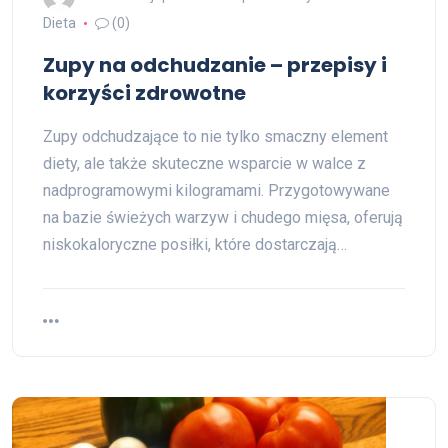
Dieta
(0)
Zupy na odchudzanie – przepisy i
korzyści zdrowotne
Zupy odchudzające to nie tylko smaczny element
diety, ale także skuteczne wsparcie w walce z
nadprogramowymi kilogramami. Przygotowywane
na bazie świeżych warzyw i chudego mięsa, oferują
niskokaloryczne posiłki, które dostarczają…