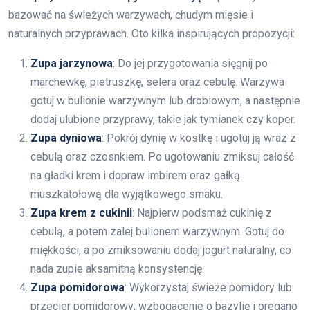
bazować na świeżych warzywach, chudym mięsie i
naturalnych przyprawach. Oto kilka inspirujących propozycji:
Zupa jarzynowa
: Do jej przygotowania sięgnij po
marchewkę, pietruszkę, selera oraz cebulę. Warzywa
gotuj w bulionie warzywnym lub drobiowym, a następnie
dodaj ulubione przyprawy, takie jak tymianek czy koper.
Zupa dyniowa
: Pokrój dynię w kostkę i ugotuj ją wraz z
cebulą oraz czosnkiem. Po ugotowaniu zmiksuj całość
na gładki krem i dopraw imbirem oraz gałką
muszkatołową dla wyjątkowego smaku.
Zupa krem z cukinii
: Najpierw podsmaż cukinię z
cebulą, a potem zalej bulionem warzywnym. Gotuj do
miękkości, a po zmiksowaniu dodaj jogurt naturalny, co
nada zupie aksamitną konsystencję.
Zupa pomidorowa
: Wykorzystaj świeże pomidory lub
przecier pomidorowy; wzbogacenie o bazylię i oregano