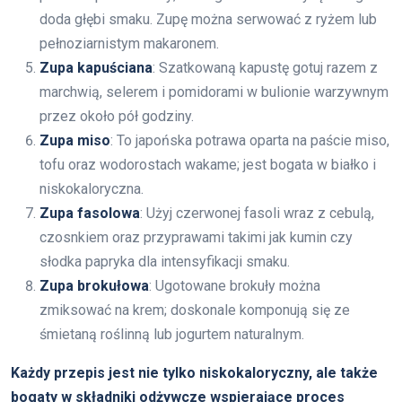
doda głębi smaku. Zupę można serwować z ryżem lub
pełnoziarnistym makaronem.
Zupa kapuściana
: Szatkowaną kapustę gotuj razem z
marchwią, selerem i pomidorami w bulionie warzywnym
przez około pół godziny.
Zupa miso
: To japońska potrawa oparta na paście miso,
tofu oraz wodorostach wakame; jest bogata w białko i
niskokaloryczna.
Zupa fasolowa
: Użyj czerwonej fasoli wraz z cebulą,
czosnkiem oraz przyprawami takimi jak kumin czy
słodka papryka dla intensyfikacji smaku.
Zupa brokułowa
: Ugotowane brokuły można
zmiksować na krem; doskonale komponują się ze
śmietaną roślinną lub jogurtem naturalnym.
Każdy przepis jest nie tylko niskokaloryczny, ale także
bogaty w składniki odżywcze wspierające proces