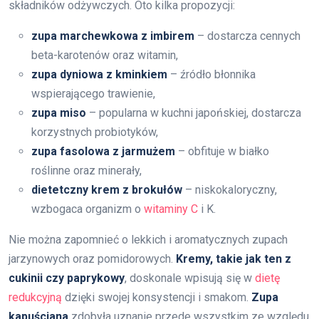
składników odżywczych. Oto kilka propozycji:
zupa marchewkowa z imbirem
– dostarcza cennych
beta-karotenów oraz witamin,
zupa dyniowa z kminkiem
– źródło błonnika
wspierającego trawienie,
zupa miso
– popularna w kuchni japońskiej, dostarcza
korzystnych probiotyków,
zupa fasolowa z jarmużem
– obfituje w białko
roślinne oraz minerały,
dietetczny krem z brokułów
– niskokaloryczny,
wzbogaca organizm o
witaminy C
i K.
Nie można zapomnieć o lekkich i aromatycznych zupach
jarzynowych oraz pomidorowych.
Kremy, takie jak ten z
cukinii czy paprykowy
, doskonale wpisują się w
dietę
redukcyjną
dzięki swojej konsystencji i smakom.
Zupa
kapuściana
zdobyła uznanie przede wszystkim ze względu