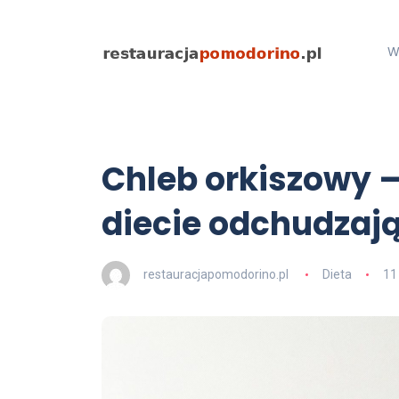
W
Chleb orkiszowy 
diecie odchudzaj
restauracjapomodorino.pl
Dieta
11