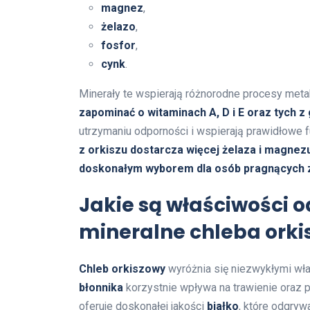
magnez
,
żelazo
,
fosfor
,
cynk
.
Minerały te wspierają różnorodne procesy met
zapominać o witaminach A, D i E oraz tych z 
utrzymaniu odporności i wspierają prawidłowe
z orkiszu dostarcza więcej żelaza i magnezu
doskonałym wyborem dla osób pragnących z
Jakie są właściwości o
mineralne chleba ork
Chleb orkiszowy
wyróżnia się niezwykłymi wł
błonnika
korzystnie wpływa na trawienie oraz 
oferuje doskonałej jakości
białko
, które odgryw