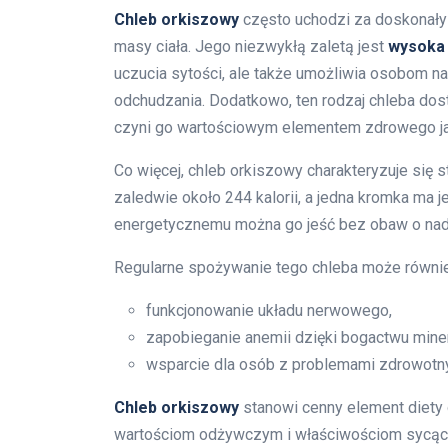
Chleb orkiszowy
często uchodzi za doskonały 
masy ciała. Jego niezwykłą zaletą jest
wysoka 
uczucia sytości, ale także umożliwia osobom na
odchudzania. Dodatkowo, ten rodzaj chleba do
czyni go wartościowym elementem zdrowego ja
Co więcej, chleb orkiszowy charakteryzuje się
zaledwie około 244 kalorii, a jedna kromka ma j
energetycznemu można go jeść bez obaw o nad
Regularne spożywanie tego chleba może równie
funkcjonowanie układu nerwowego,
zapobieganie anemii dzięki bogactwu miner
wsparcie dla osób z problemami zdrowotnym
Chleb orkiszowy
stanowi cenny element diety 
wartościom odżywczym i właściwościom sycą