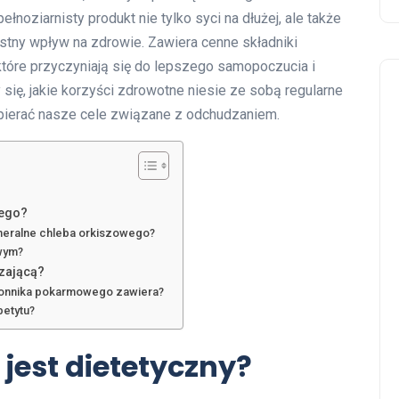
łnoziarnisty produkt nie tylko syci na dłużej, ale także
tny wpływ na zdrowie. Zawiera cenne składniki
, które przyczyniają się do lepszego samopoczucia i
ę, jakie korzyści zdrowotne niesie ze sobą regularne
pierać nasze cele związane z odchudzaniem.
wego?
ineralne chleba orkiszowego?
owym?
zającą?
błonnika pokarmowego zawiera?
petytu?
jest dietetyczny?