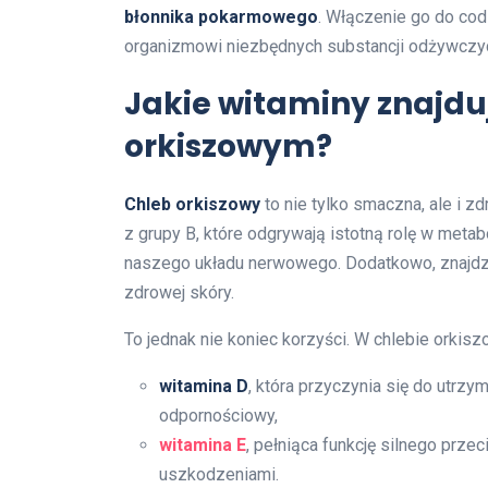
błonnika pokarmowego
. Włączenie go do cod
organizmowi niezbędnych substancji odżywczyc
Jakie witaminy znajduj
orkiszowym?
Chleb orkiszowy
to nie tylko smaczna, ale i z
z grupy B, które odgrywają istotną rolę w met
naszego układu nerwowego. Dodatkowo, znajdzi
zdrowej skóry.
To jednak nie koniec korzyści. W chlebie orkis
witamina D
, która przyczynia się do utrz
odpornościowy,
witamina E
, pełniąca funkcję silnego prze
uszkodzeniami.