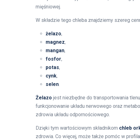
mięśniowej.
W składzie tego chleba znajdziemy szereg cenn
żelazo
,
magnez
,
mangan
,
fosfor
,
potas
,
cynk
,
selen
.
Żelazo
jest niezbędne do transportowania tle
funkcjonowanie układu nerwowego oraz metabo
zdrowia układu odpornościowego.
Dzięki tym wartościowym składnikom
chleb or
zdrowia. Co więcej, może także pomóc w profil