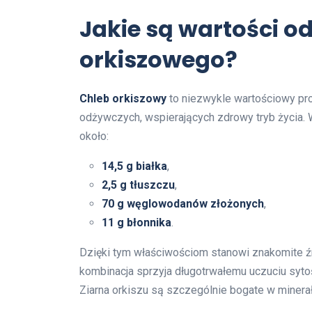
Jakie są wartości o
orkiszowego?
Chleb orkiszowy
to niezwykle wartościowy pro
odżywczych, wspierających zdrowy tryb życia
około:
14,5 g białka
,
2,5 g tłuszczu
,
70 g węglowodanów złożonych
,
11 g błonnika
.
Dzięki tym właściwościom stanowi znakomite ź
kombinacja sprzyja długotrwałemu uczuciu sytoś
Ziarna orkiszu są szczególnie bogate w minerały,