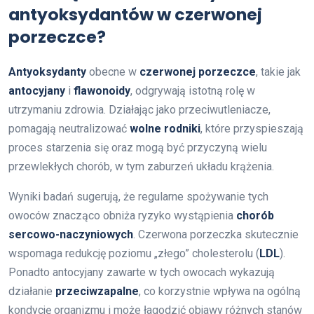
antyoksydantów w czerwonej
porzeczce?
Antyoksydanty
obecne w
czerwonej porzeczce
, takie jak
antocyjany
i
flawonoidy
, odgrywają istotną rolę w
utrzymaniu zdrowia. Działając jako przeciwutleniacze,
pomagają neutralizować
wolne rodniki
, które przyspieszają
proces starzenia się oraz mogą być przyczyną wielu
przewlekłych chorób, w tym zaburzeń układu krążenia.
Wyniki badań sugerują, że regularne spożywanie tych
owoców znacząco obniża ryzyko wystąpienia
chorób
sercowo-naczyniowych
. Czerwona porzeczka skutecznie
wspomaga redukcję poziomu „złego” cholesterolu (
LDL
).
Ponadto antocyjany zawarte w tych owocach wykazują
działanie
przeciwzapalne
, co korzystnie wpływa na ogólną
kondycję organizmu i może łagodzić objawy różnych stanów