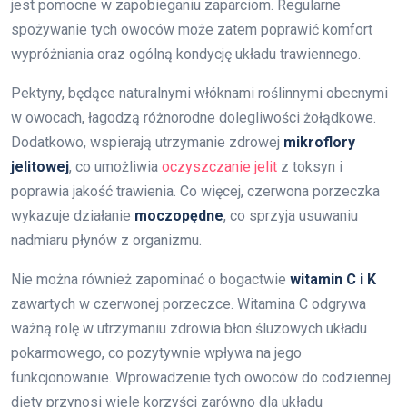
jest pomocne w zapobieganiu zaparciom. Regularne
spożywanie tych owoców może zatem poprawić komfort
wypróżniania oraz ogólną kondycję układu trawiennego.
Pektyny, będące naturalnymi włóknami roślinnymi obecnymi
w owocach, łagodzą różnorodne dolegliwości żołądkowe.
Dodatkowo, wspierają utrzymanie zdrowej
mikroflory
jelitowej
, co umożliwia
oczyszczanie jelit
z toksyn i
poprawia jakość trawienia. Co więcej, czerwona porzeczka
wykazuje działanie
moczopędne
, co sprzyja usuwaniu
nadmiaru płynów z organizmu.
Nie można również zapominać o bogactwie
witamin C i K
zawartych w czerwonej porzeczce. Witamina C odgrywa
ważną rolę w utrzymaniu zdrowia błon śluzowych układu
pokarmowego, co pozytywnie wpływa na jego
funkcjonowanie. Wprowadzenie tych owoców do codziennej
diety przynosi wiele korzyści zarówno dla układu