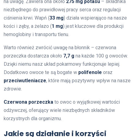
na uwagę. Zawiera ona około
275 mg potasu
– składnika
niezbędnego do prawidłowej pracy serca oraz regulacji
ciśnienia krwi. Wapń (
33 mg
) działa wspierająco na nasze
kości i zęby, a żelazo (
1 mg
) jest kluczowe dla produkcji
hemoglobiny i transportu tlenu.
Warto również zwrócić uwagę na błonnik – czerwona
porzeczka dostarcza około
7,7 g
na każde 100 g owoców.
Dzięki niemu nasz układ pokarmowy funkcjonuje lepiej.
Dodatkowo owoce te są bogate w
polifenole
oraz
przeciwutleniacze
, które mają pozytywny wpływ na nasze
zdrowie.
Czerwona porzeczka
to owoc o wyjątkowej wartości
odżywczej, oferujący wiele niezbędnych składników
korzystnych dla organizmu.
Jakie są działanie i korzyści