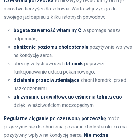
Czerwona porzeczka
to niezwykły owoc, który oferuje
mnóstwo korzyści dla zdrowia. Warto włączyć go do
swojego jadłospisu z kilku istotnych powodów:
bogata zawartość witaminy C
wspomaga naszą
odporność,
obniżenie poziomu cholesterolu
pozytywnie wpływa
na kondycję serca,
obecny w tych owocach
błonnik
poprawia
funkcjonowanie układu pokarmowego,
działanie przeciwutleniające
chroni komórki przed
uszkodzeniami,
utrzymanie prawidłowego ciśnienia tętniczego
dzięki właściwościom moczopędnym.
Regularne sięganie po czerwoną porzeczkę
może
przyczynić się do obniżenia poziomu cholesterolu, co ma
pozytywny wpływ na kondycję serca.
Nie można