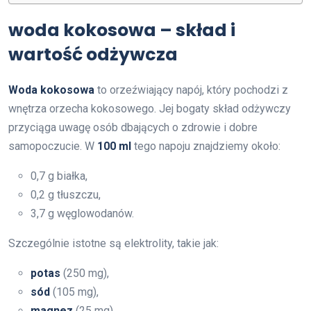
woda kokosowa – skład i
wartość odżywcza
Woda kokosowa
to orzeźwiający napój, który pochodzi z
wnętrza orzecha kokosowego. Jej bogaty skład odżywczy
przyciąga uwagę osób dbających o zdrowie i dobre
samopoczucie. W
100 ml
tego napoju znajdziemy około:
0,7 g białka,
0,2 g tłuszczu,
3,7 g węglowodanów.
Szczególnie istotne są elektrolity, takie jak:
potas
(250 mg),
sód
(105 mg),
magnez
(25 mg).