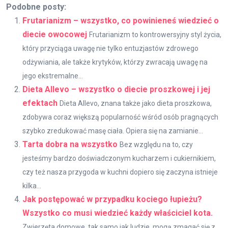
Podobne posty:
Frutarianizm – wszystko, co powinieneś wiedzieć o
diecie owocowej
Frutarianizm to kontrowersyjny styl życia,
który przyciąga uwagę nie tylko entuzjastów zdrowego
odżywiania, ale także krytyków, którzy zwracają uwagę na
jego ekstremalne...
Dieta Allevo – wszystko o diecie proszkowej i jej
efektach
Dieta Allevo, znana także jako dieta proszkowa,
zdobywa coraz większą popularność wśród osób pragnących
szybko zredukować masę ciała. Opiera się na zamianie...
Tarta dobra na wszystko
Bez względu na to, czy
jesteśmy bardzo doświadczonym kucharzem i cukiernikiem,
czy też nasza przygoda w kuchni dopiero się zaczyna istnieje
kilka...
Jak postępować w przypadku kociego łupieżu?
Wszystko co musi wiedzieć każdy właściciel kota.
Zwierzęta domowe, tak samo jak ludzie, mogą zmagać się z