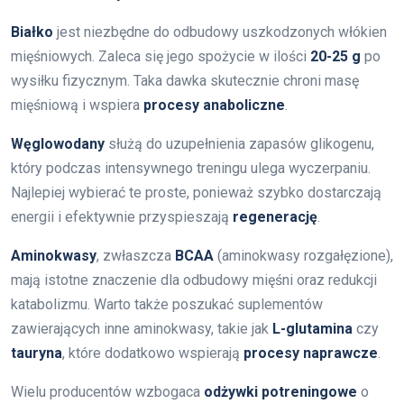
Białko
jest niezbędne do odbudowy uszkodzonych włókien
mięśniowych. Zaleca się jego spożycie w ilości
20-25 g
po
wysiłku fizycznym. Taka dawka skutecznie chroni masę
mięśniową i wspiera
procesy anaboliczne
.
Węglowodany
służą do uzupełnienia zapasów glikogenu,
który podczas intensywnego treningu ulega wyczerpaniu.
Najlepiej wybierać te proste, ponieważ szybko dostarczają
energii i efektywnie przyspieszają
regenerację
.
Aminokwasy
, zwłaszcza
BCAA
(aminokwasy rozgałęzione),
mają istotne znaczenie dla odbudowy mięśni oraz redukcji
katabolizmu. Warto także poszukać suplementów
zawierających inne aminokwasy, takie jak
L-glutamina
czy
tauryna
, które dodatkowo wspierają
procesy naprawcze
.
Wielu producentów wzbogaca
odżywki potreningowe
o