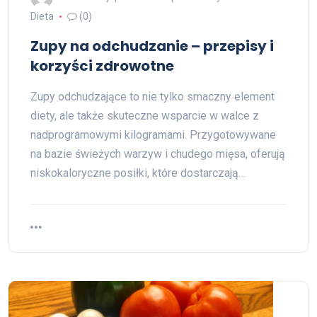
Dieta
(0)
Zupy na odchudzanie – przepisy i
korzyści zdrowotne
Zupy odchudzające to nie tylko smaczny element
diety, ale także skuteczne wsparcie w walce z
nadprogramowymi kilogramami. Przygotowywane
na bazie świeżych warzyw i chudego mięsa, oferują
niskokaloryczne posiłki, które dostarczają…