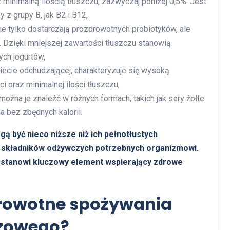
 minimalną ilością tłuszczu, zazwyczaj poniżej 0,5%. Jest
 z grupy B, jak B2 i B12,
ie tylko dostarczają prozdrowotnych probiotyków, ale
. Dzięki mniejszej zawartości tłuszczu stanowią
ch jogurtów,
ecie odchudzającej, charakteryzuje się wysoką
i oraz minimalnej ilości tłuszczu,
można je znaleźć w różnych formach, takich jak sery żółte
 bez zbędnych kalorii.
 być nieco niższe niż ich pełnotłustych
h składników odżywczych potrzebnych organizmowi.
n stanowi kluczowy element wspierający zdrowe
zdrowotne spożywania
czowego?