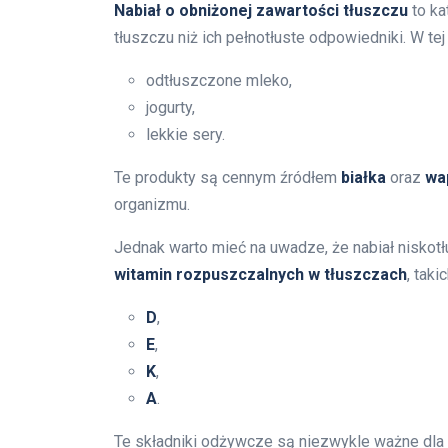
Nabiał o obniżonej zawartości tłuszczu
to ka
tłuszczu niż ich pełnotłuste odpowiedniki. W tej
odtłuszczone mleko,
jogurty,
lekkie sery.
Te produkty są cennym źródłem
białka
oraz
wa
organizmu.
Jednak warto mieć na uwadze, że nabiał niskot
witamin rozpuszczalnych w tłuszczach
, takic
D
,
E
,
K
,
A
.
Te składniki odżywcze są niezwykle ważne dla