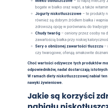
Mleko odtłuszczone
– to napój mleczny z
bogate w białko oraz wapń, a także witaminy
Jogurty niskotłuszczowe
– te produkty n
również są dobrym źródłem białka i wapnia
zdrowszą opcję w porównaniu do tradycyjny
Chudy twaróg
– ceniony przez osoby na di
zawartością białka przy niskiej kalorycznośc
Sery o obniżonej zawartości tłuszczu
– 
czy twarogowe; oferują smakowite doznania
Choć wartości odżywcze tych produktów mogą
odpowiedników, nadal dostarczają istotnyc
W ramach diety niskotłuszczowej nabiał te
nawyki żywieniowe.
Jakie są korzyści 
nabiału niskotłusz