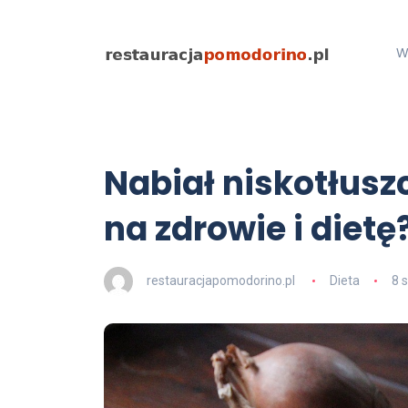
W
Nabiał niskotłus
na zdrowie i dietę
restauracjapomodorino.pl
Dieta
8 