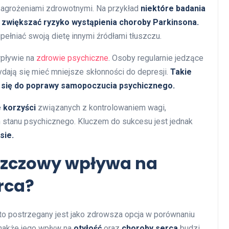
agrożeniami zdrowotnymi. Na przykład
niektóre badania
 zwiększać ryzyko wystąpienia choroby Parkinsona.
ełniać swoją dietę innymi źródłami tłuszczu.
pływie na
zdrowie psychiczne
. Osoby regularnie jedzące
ydają się mieć mniejsze skłonności do depresji.
Takie
 się do poprawy samopoczucia psychicznego.
e korzyści
związanych z kontrolowaniem wagi,
stanu psychicznego. Kluczem do sukcesu jest jednak
sie.
uszczowy wpływa na
erca?
o postrzegany jest jako zdrowsza opcja w porównaniu
nakże jego wpływ na
otyłość
oraz
choroby serca
budzi