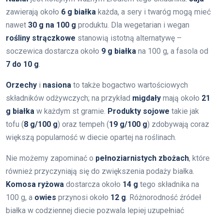
zawierają około
6 g białka
każda, a sery i twaróg mogą mieć
nawet
30 g na 100 g
produktu. Dla wegetarian i wegan
rośliny strączkowe
stanowią istotną alternatywę –
soczewica dostarcza około
9 g białka
na 100 g, a fasola od
7 do 10 g
.
Orzechy
i
nasiona
to także bogactwo wartościowych
składników odżywczych; na przykład
migdały
mają około
21
g białka
w każdym st gramie.
Produkty sojowe
takie jak
tofu (
8 g/100 g
) oraz tempeh (
19 g/100 g
) zdobywają coraz
większą popularność w diecie opartej na roślinach.
Nie możemy zapominać o
pełnoziarnistych zbożach
, które
również przyczyniają się do zwiększenia podaży białka.
Komosa ryżowa
dostarcza około
14 g
tego składnika na
100 g, a
owies
przynosi około
12 g
. Różnorodność źródeł
białka w codziennej diecie pozwala lepiej uzupełniać