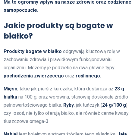
Ma to ogromny wpływ na nasze zdrowie oraz codzienne
samopoczucie.
Jakie produkty są bogate w
białko?
Produkty bogate w białko
odgrywają kluczową rolę w
zachowaniu zdrowia i prawidłowym funkcjonowaniu
organizmu. Możemy je podzielić na dwa główne typy:
pochodzenia zwierzęcego
oraz
roślinnego
.
Mięso
, takie jak pierś z kurczaka, która dostarcza aż
23 g
białka
na 100 g, oraz wołowina, stanowią doskonałe źródło
pełnowartościowego białka.
Ryby
, jak tuńczyk (
24 g/100 g
)
czy łosoś, nie tylko oferują białko, ale również cenne kwasy
tłuszczowe omega-3.
Nabiał
jest kolejnym ważnym źródłem tego składnika.
Jaja