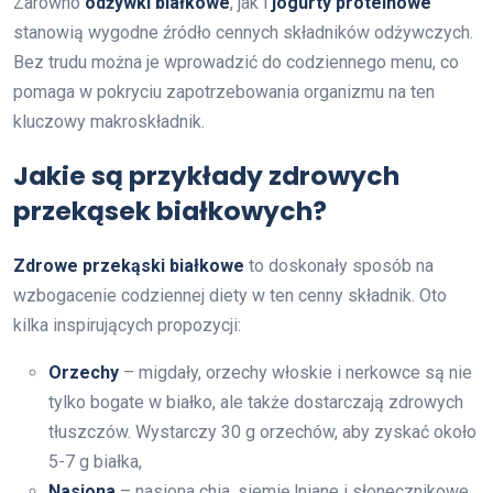
Zarówno
odżywki białkowe
, jak i
jogurty proteinowe
stanowią wygodne źródło cennych składników odżywczych.
Bez trudu można je wprowadzić do codziennego menu, co
pomaga w pokryciu zapotrzebowania organizmu na ten
kluczowy makroskładnik.
Jakie są przykłady zdrowych
przekąsek białkowych?
Zdrowe przekąski białkowe
to doskonały sposób na
wzbogacenie codziennej diety w ten cenny składnik. Oto
kilka inspirujących propozycji:
Orzechy
– migdały, orzechy włoskie i nerkowce są nie
tylko bogate w białko, ale także dostarczają zdrowych
tłuszczów. Wystarczy 30 g orzechów, aby zyskać około
5-7 g białka,
Nasiona
– nasiona chia, siemię lniane i słonecznikowe