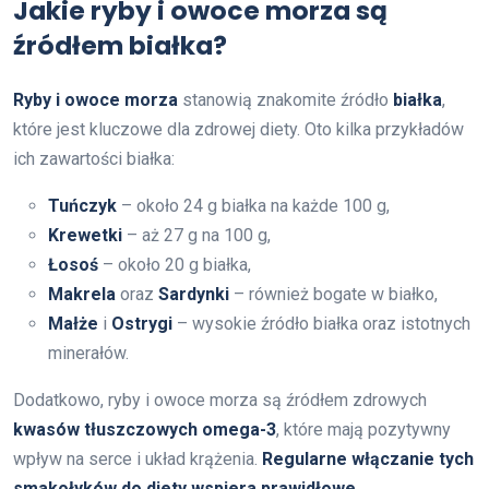
Jakie ryby i owoce morza są
źródłem białka?
Ryby i owoce morza
stanowią znakomite źródło
białka
,
które jest kluczowe dla zdrowej diety. Oto kilka przykładów
ich zawartości białka:
Tuńczyk
– około 24 g białka na każde 100 g,
Krewetki
– aż 27 g na 100 g,
Łosoś
– około 20 g białka,
Makrela
oraz
Sardynki
– również bogate w białko,
Małże
i
Ostrygi
– wysokie źródło białka oraz istotnych
minerałów.
Dodatkowo, ryby i owoce morza są źródłem zdrowych
kwasów tłuszczowych omega-3
, które mają pozytywny
wpływ na serce i układ krążenia.
Regularne włączanie tych
smakołyków do diety wspiera prawidłowe