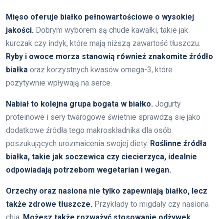
Mięso oferuje białko pełnowartościowe o wysokiej
jakości.
Dobrym wyborem są chude kawałki, takie jak
kurczak czy indyk, które mają niższą zawartość tłuszczu.
Ryby i owoce morza stanowią również znakomite źródło
białka
oraz korzystnych kwasów omega-3, które
pozytywnie wpływają na serce.
Nabiał to kolejna grupa bogata w białko.
Jogurty
proteinowe i sery twarogowe świetnie sprawdzą się jako
dodatkowe źródła tego makroskładnika dla osób
poszukujących urozmaicenia swojej diety.
Roślinne źródła
białka, takie jak soczewica czy ciecierzyca, idealnie
odpowiadają potrzebom wegetarian i wegan.
Orzechy oraz nasiona nie tylko zapewniają białko, lecz
także zdrowe tłuszcze.
Przykłady to migdały czy nasiona
chia.
Możesz także rozważyć stosowanie odżywek