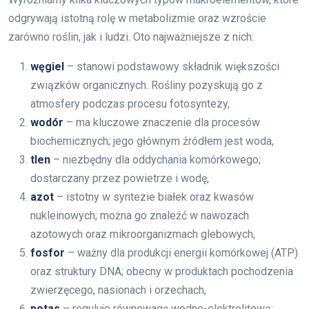
odgrywają istotną rolę w metabolizmie oraz wzroście
zarówno roślin, jak i ludzi. Oto najważniejsze z nich:
węgiel
– stanowi podstawowy składnik większości
związków organicznych. Rośliny pozyskują go z
atmosfery podczas procesu fotosyntezy,
wodór
– ma kluczowe znaczenie dla procesów
biochemicznych; jego głównym źródłem jest woda,
tlen
– niezbędny dla oddychania komórkowego;
dostarczany przez powietrze i wodę,
azot
– istotny w syntezie białek oraz kwasów
nukleinowych; można go znaleźć w nawozach
azotowych oraz mikroorganizmach glebowych,
fosfor
– ważny dla produkcji energii komórkowej (ATP)
oraz struktury DNA; obecny w produktach pochodzenia
zwierzęcego, nasionach i orzechach,
potas
– reguluje równowagę wodno-elektrolitową;