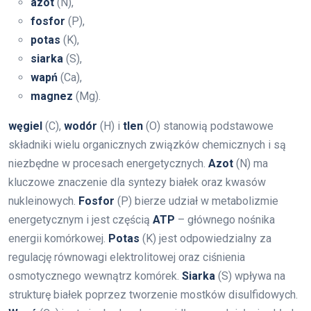
azot
(N),
fosfor
(P),
potas
(K),
siarka
(S),
wapń
(Ca),
magnez
(Mg).
węgiel
(C),
wodór
(H) i
tlen
(O) stanowią podstawowe
składniki wielu organicznych związków chemicznych i są
niezbędne w procesach energetycznych.
Azot
(N) ma
kluczowe znaczenie dla syntezy białek oraz kwasów
nukleinowych.
Fosfor
(P) bierze udział w metabolizmie
energetycznym i jest częścią
ATP
– głównego nośnika
energii komórkowej.
Potas
(K) jest odpowiedzialny za
regulację równowagi elektrolitowej oraz ciśnienia
osmotycznego wewnątrz komórek.
Siarka
(S) wpływa na
strukturę białek poprzez tworzenie mostków disulfidowych.