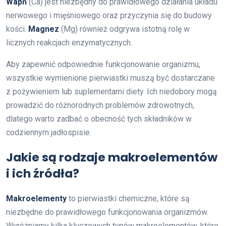
Wapń
(Ca) jest niezbędny do prawidłowego działania układu
nerwowego i mięśniowego oraz przyczynia się do budowy
kości.
Magnez
(Mg) również odgrywa istotną rolę w
licznych reakcjach enzymatycznych.
Aby zapewnić odpowiednie funkcjonowanie organizmu,
wszystkie wymienione pierwiastki muszą być dostarczane
z pożywieniem lub suplementami diety. Ich niedobory mogą
prowadzić do różnorodnych problemów zdrowotnych,
dlatego warto zadbać o obecność tych składników w
codziennym jadłospisie.
Jakie są rodzaje makroelementów
i ich źródła?
Makroelementy
to pierwiastki chemiczne, które są
niezbędne do prawidłowego funkcjonowania organizmów.
Wyróżniamy kilka kluczowych typów makroelementów, które