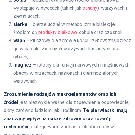
występuje w owocach (takich jak
banany
), warzywach i
ziemniakach,
siarka
– bierze udział w metabolizmie białek; jej
źródłem są
produkty białkowe
, cebula oraz czosnek,
wapń
– kluczowy dla zdrowia kości i zębów; znajdziesz
go w nabiale, zielonych warzywach liściastych oraz
rybach,
magnez
– istotny dla funkcji nerwowych i mięśniowych;
obecny w orzechach, nasionach i ciemnozielonych
warzywach.
Zrozumienie rodzajów makroelementów oraz ich
źródeł
jest niezwykle ważne dla zapewnienia odpowiedniej
diety zarówno ludziom, jak i roślinom.
Te pierwiastki mają
znaczący wpływ na nasze zdrowie oraz rozwój
roślinności,
dlatego warto zadbać o ich obecność w
codziennym menu.