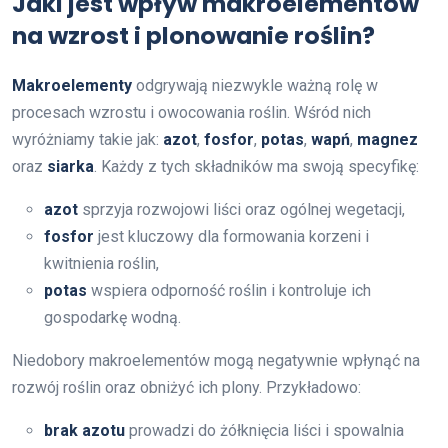
Jaki jest wpływ makroelementów
na wzrost i plonowanie roślin?
Makroelementy
odgrywają niezwykle ważną rolę w
procesach wzrostu i owocowania roślin. Wśród nich
wyróżniamy takie jak:
azot
,
fosfor
,
potas
,
wapń
,
magnez
oraz
siarka
. Każdy z tych składników ma swoją specyfikę:
azot
sprzyja rozwojowi liści oraz ogólnej wegetacji,
fosfor
jest kluczowy dla formowania korzeni i
kwitnienia roślin,
potas
wspiera odporność roślin i kontroluje ich
gospodarkę wodną.
Niedobory makroelementów mogą negatywnie wpłynąć na
rozwój roślin oraz obniżyć ich plony. Przykładowo:
brak azotu
prowadzi do żółknięcia liści i spowalnia