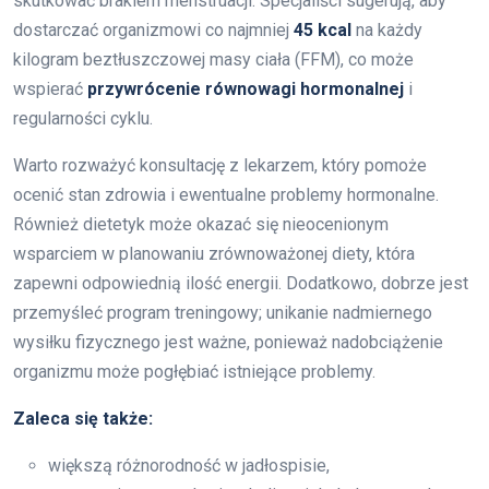
skutkować brakiem menstruacji. Specjaliści sugerują, aby
dostarczać organizmowi co najmniej
45 kcal
na każdy
kilogram beztłuszczowej masy ciała (FFM), co może
wspierać
przywrócenie równowagi hormonalnej
i
regularności cyklu.
Warto rozważyć konsultację z lekarzem, który pomoże
ocenić stan zdrowia i ewentualne problemy hormonalne.
Również dietetyk może okazać się nieocenionym
wsparciem w planowaniu zrównoważonej diety, która
zapewni odpowiednią ilość energii. Dodatkowo, dobrze jest
przemyśleć program treningowy; unikanie nadmiernego
wysiłku fizycznego jest ważne, ponieważ nadobciążenie
organizmu może pogłębiać istniejące problemy.
Zaleca się także:
większą różnorodność w jadłospisie,