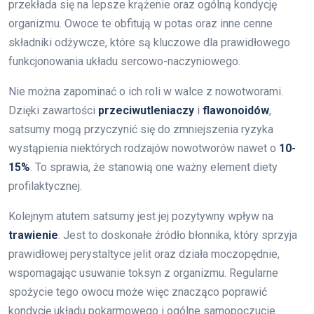
przekłada się na lepsze krążenie oraz ogólną kondycję
organizmu. Owoce te obfitują w potas oraz inne cenne
składniki odżywcze, które są kluczowe dla prawidłowego
funkcjonowania układu sercowo-naczyniowego.
Nie można zapominać o ich roli w walce z nowotworami.
Dzięki zawartości
przeciwutleniaczy
i
flawonoidów
,
satsumy mogą przyczynić się do zmniejszenia ryzyka
wystąpienia niektórych rodzajów nowotworów nawet o
10-
15%
. To sprawia, że stanowią one ważny element diety
profilaktycznej.
Kolejnym atutem satsumy jest jej pozytywny wpływ na
trawienie
. Jest to doskonałe źródło błonnika, który sprzyja
prawidłowej perystaltyce jelit oraz działa moczopędnie,
wspomagając usuwanie toksyn z organizmu. Regularne
spożycie tego owocu może więc znacząco poprawić
kondycję układu pokarmowego i ogólne samopoczucie.