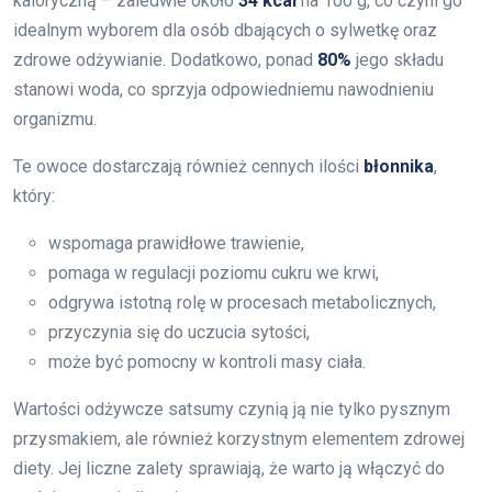
kaloryczną – zaledwie około
34 kcal
na 100 g, co czyni go
idealnym wyborem dla osób dbających o sylwetkę oraz
zdrowe odżywianie. Dodatkowo, ponad
80%
jego składu
stanowi woda, co sprzyja odpowiedniemu nawodnieniu
organizmu.
Te owoce dostarczają również cennych ilości
błonnika
,
który:
wspomaga prawidłowe trawienie,
pomaga w regulacji poziomu cukru we krwi,
odgrywa istotną rolę w procesach metabolicznych,
przyczynia się do uczucia sytości,
może być pomocny w kontroli masy ciała.
Wartości odżywcze satsumy czynią ją nie tylko pysznym
przysmakiem, ale również korzystnym elementem zdrowej
diety. Jej liczne zalety sprawiają, że warto ją włączyć do