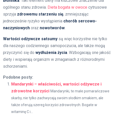
błonnika
. Taki element diety ma kluczowe znaczenie dla
ogólnego stanu zdrowia.
Dieta bogata w owoce
cytrusowe
sprzyja
zdrowemu starzeniu się
, zmniejszając
jednocześnie ryzyko wystąpienia
chorób sercowo-
naczyniowych
oraz
nowotworów
.
Wartości odżywcze satsumy
są więc korzystne nie tylko
dla naszego codziennego samopoczucia, ale także mogą
przyczynić się do
wydłużenia życia
. Wzbogacają one jakość
diety i wspierają organizm w zmaganiach z różnorodnymi
schorzeniami.
Podobne posty:
Mandarynki – właściwości, wartości odżywcze i
zdrowotne korzyści
Mandarynki, te małe pomarańczowe
skarby, nie tylko zachwycają swoim słodkim smakiem, ale
także oferują szereg korzyści zdrowotnych. Bogate w
witaminę C i...