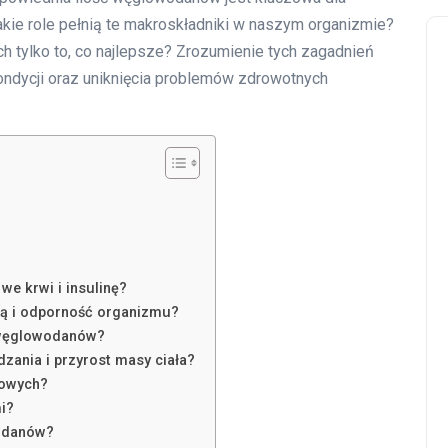
kie role pełnią te makroskładniki w naszym organizmie?
ch tylko to, co najlepsze? Zrozumienie tych zagadnień
ondycji oraz uniknięcia problemów zdrowotnych
?
e krwi i insulinę?
ną i odporność organizmu?
 węglowodanów?
ania i przyrost masy ciała?
nowych?
i?
wodanów?