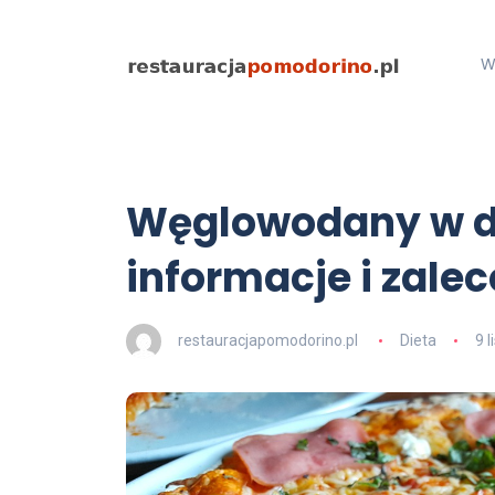
W
Węglowodany w di
informacje i zale
restauracjapomodorino.pl
Dieta
9 