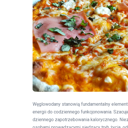
Węglowodany stanowią fundamentalny element n
energii do codziennego funkcjonowania. Szacuj
dziennego zapotrzebowania kalorycznego. Niez
osobami prowadzącymi siedzący tryb życia, od