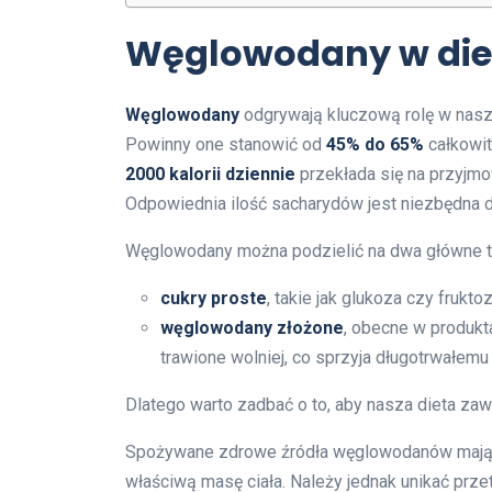
Węglowodany w diec
Węglowodany
odgrywają kluczową rolę w nasze
Powinny one stanowić od
45% do 65%
całkowit
2000 kalorii dziennie
przekłada się na przyjm
Odpowiednia ilość sacharydów jest niezbędna d
Węglowodany można podzielić na dwa główne t
cukry proste
, takie jak glukoza czy frukto
węglowodany złożone
, obecne w produkt
trawione wolniej, co sprzyja długotrwałemu
Dlatego warto zadbać o to, aby nasza dieta za
Spożywane zdrowe źródła węglowodanów mają 
właściwą masę ciała. Należy jednak unikać pr