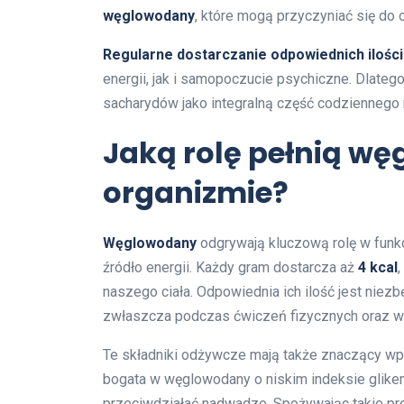
węglowodany
, które mogą przyczyniać się do 
Regularne dostarczanie odpowiednich iloś
energii, jak i samopoczucie psychiczne. Dlateg
sacharydów jako integralną część codziennego
Jaką rolę pełnią w
organizmie?
Węglowodany
odgrywają kluczową rolę w funk
źródło energii. Każdy gram dostarcza aż
4 kcal
naszego ciała. Odpowiednia ich ilość jest niez
zwłaszcza podczas ćwiczeń fizycznych oraz w
Te składniki odżywcze mają także znaczący wpły
bogata w węglowodany o niskim indeksie glike
przeciwdziałać nadwadze. Spożywając takie pro