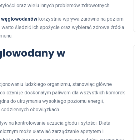
otyłości oraz wielu innych problemów zdrowotnych.
ci węglowodanów
korzystnie wpływa zarówno na poziom
o warto śledzić ich spożycie oraz wybierać zdrowe źródła
 menu.
ęglowodany w
cjonowaniu ludzkiego organizmu, stanowiąc główne
, co czyni je doskonałym paliwem dla wszystkich komórek
będna do utrzymania wysokiego poziomu energii,
 codziennych obowiązkach.
w na kontrolowanie uczucia głodu i sytości. Dieta
micznym może ułatwiać zarządzanie apetytem i
dukty, dłużej cieszymy się uczuciem sytości, co wspiera