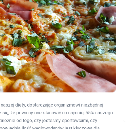
aszej diety, dostarczając organizmowi niezbędnej
e się, że powinny one stanowić co najmniej 55% naszego
ależnie od tego, czy jesteśmy sportowcami, czy
powiednia ilość węglowodanów jest kluczowa dla