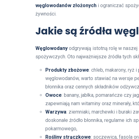
węglowodanów złożonych
i ograniczać spoży
żywności.
Jakie są źródła wę
Węglowodany
odgrywają istotną rolę w naszej
spożywczych. Oto najważniejsze źródła tych sk
Produkty zbożowe
: chleb, makarony, ryż
węglowodanów, warto stawiać na wersje pełno
błonnika oraz cennych składników odżywcz
Owoce
: banany, jabłka, pomarańcze czy ja
zapewniają nam witaminy oraz minerały, kt
Warzywa
: ziemniaki, marchewki i buraki 
doskonałe źródło błonnika, regularne ich 
pokarmowego,
Rośliny strączkowe
: soczewica, fasola or