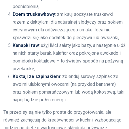
podniebienia,
Dżem truskawkowy
: zmiksuj soczyste truskawki
razem z daktylami dla naturalnej słodyczy oraz sokiem
cytrynowym dla odświeżającego smaku. Idealnie
sprawdzi się jako dodatek do pieczywa lub owsianki,
Kanapki raw
: użyj liści sałaty jako bazy, a następnie ułóż
na nich starty burak, kalafior oraz pokrojone awokado i
pomidorki koktajlowe – to świetny sposób na pożywną
przekąskę,
Koktajl ze szpinakiem
: zblenduj surowy szpinak ze
swoimi ulubionymi owocami (na przykład bananem)
oraz sokiem pomarańczowym lub wodą kokosową; taki
napój będzie pełen energii.
Te przepisy są nie tylko proste do przygotowania, ale
również zachęcają do kreatywności w kuchni, wzbogacając
codzienną dietę o wartościowe składniki odżywcze.