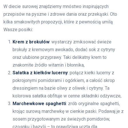
W diecie surowej znajdziemy mnóstwo inspirujących
przepisów na pyszne i zdrowe dania oraz przekąski. Oto
kilka smakowitych propozycji, które z pewnością umilą
Wasze posiłki:
Krem z brokułów
: wystarczy zmiksować świeże
brokuły z kremowym awokado, dodać sok z cytryny
oraz ulubione przyprawy. Taki delikatny krem to
znakomite źródło witamin i błonnika,
Sałatka z kiełków lucerny
: połącz kiełki lucerny z
pokrojonymi pomidorami i ogórkiem, a całość skrop
dressingiem na bazie oliwy z oliwek i cytryny. Ta
kolorowa sałatka obfituje w cenne składniki odżywcze,
Marchewkowe spaghetti
: zrób oryginalne spaghetti,
krojąc surową marchewkę w cienkie paski. Podawaj je z
sosem przygotowanym ze świeżych pomidorów,
czosnku i bazylii – to prawdziwa uczta dla