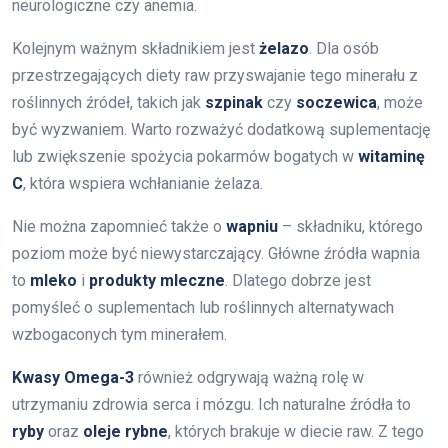
neurologiczne czy anemia.
Kolejnym ważnym składnikiem jest
żelazo
. Dla osób
przestrzegających diety raw przyswajanie tego minerału z
roślinnych źródeł, takich jak
szpinak
czy
soczewica
, może
być wyzwaniem. Warto rozważyć dodatkową suplementację
lub zwiększenie spożycia pokarmów bogatych w
witaminę
C
, która wspiera wchłanianie żelaza.
Nie można zapomnieć także o
wapniu
– składniku, którego
poziom może być niewystarczający. Główne źródła wapnia
to
mleko
i
produkty mleczne
. Dlatego dobrze jest
pomyśleć o suplementach lub roślinnych alternatywach
wzbogaconych tym minerałem.
Kwasy Omega-3
również odgrywają ważną rolę w
utrzymaniu zdrowia serca i mózgu. Ich naturalne źródła to
ryby
oraz
oleje rybne
, których brakuje w diecie raw. Z tego