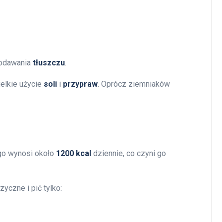
odawania
tłuszczu
.
ielkie użycie
soli
i
przypraw
. Oprócz ziemniaków
go wynosi około
1200 kcal
dziennie, co czyni go
yczne i pić tylko: