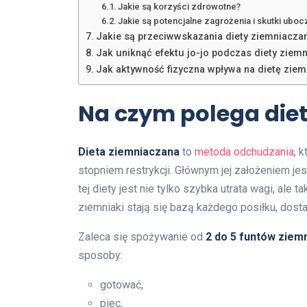
Jakie są korzyści zdrowotne?
Jakie są potencjalne zagrożenia i skutki ubo
Jakie są przeciwwskazania diety ziemniacza
Jak uniknąć efektu jo-jo podczas diety ziem
Jak aktywność fizyczna wpływa na dietę zie
Na czym polega die
Dieta ziemniaczana
to
metoda odchudzania
, 
stopniem restrykcji. Głównym jej założeniem j
tej diety jest nie tylko szybka utrata wagi, ale t
ziemniaki stają się bazą każdego posiłku, dos
Zaleca się spożywanie od
2 do 5 funtów ziem
sposoby:
gotować,
piec,