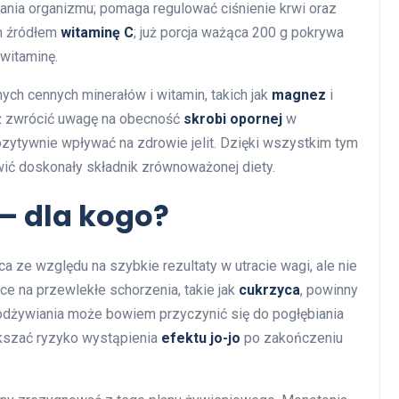
ania organizmu; pomaga regulować ciśnienie krwi oraz
ym źródłem
witaminę C
; już porcja ważąca 200 g pokrywa
 witaminę.
ych cennych minerałów i witamin, takich jak
magnez
i
eż zwrócić uwagę na obecność
skrobi opornej
w
zytywnie wpływać na zdrowie jelit. Dzięki wszystkim tym
ć doskonały składnik zrównoważonej diety.
– dla kogo?
ze względu na szybkie rezultaty w utracie wagi, ale nie
ce na przewlekłe schorzenia, takie jak
cukrzyca
, powinny
 odżywiania może bowiem przyczynić się do pogłębiania
kszać ryzyko wystąpienia
efektu jo-jo
po zakończeniu