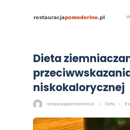
W
Dieta ziemniaczan
przeciwwskazania
niskokalorycznej
restauracjapomodorino.pl
Dieta
8 