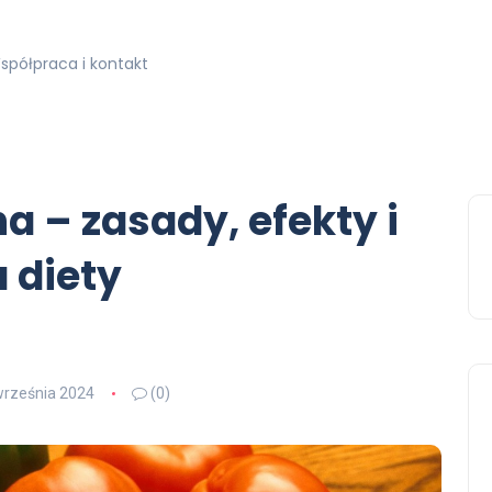
spółpraca i kontakt
a – zasady, efekty i
 diety
września 2024
(0)