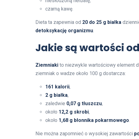
niesłodzoną herbatę,
czarną kawę.
Dieta ta zapewnia od
20 do 25 g białka
dziennie
detoksykację organizmu
.
Jakie są wartości 
Ziemniaki
to niezwykle wartościowy element di
ziemniak o wadze około 100 g dostarcza:
161 kalorii
,
2 g białka
,
zaledwie
0,07 g tłuszczu
,
około
12,2 g skrobi
,
około
1,68 g błonnika pokarmowego
.
Nie można zapomnieć o wysokiej zawartości
p