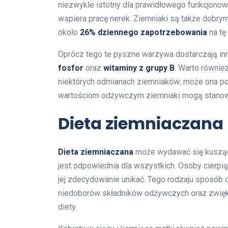
niezwykle istotny dla prawidłowego funkcjonow
wspiera pracę nerek. Ziemniaki są także dobr
około
26% dziennego zapotrzebowania
na tę
Oprócz tego te pyszne warzywa dostarczają inn
fosfor
oraz
witaminy z grupy B
. Warto równi
niektórych odmianach ziemniaków; może ona po
wartościom odżywczym ziemniaki mogą stanowi
Dieta ziemniaczana 
Dieta ziemniaczana
może wydawać się kusząca 
jest odpowiednia dla wszystkich. Osoby cierpią
jej zdecydowanie unikać. Tego rodzaju sposób
niedoborów składników odżywczych oraz zwię
diety.