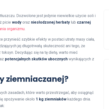
łuszczu. Dozwolone jest jedynie niewielkie użycie soli i
ż picie
wody
oraz
niesłodzonej herbaty
lub
czarnej
nia organizmu
.
e przynieść szybkie efekty w postaci utraty masy ciała,
ających jej długotrwałą skuteczność ani tego, że
oksyn. Decydując się na tę dietę, warto mieć
raz
potencjalnych skutków ubocznych
wynikających z
ty ziemniaczanej?
owych zasadach, które warto przestrzegać, aby osiągnąć
się spożywanie około
1 kg ziemniaków
każdego dnia.
ak: