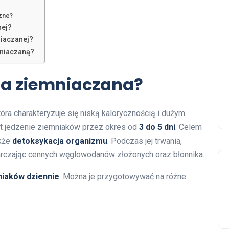
czne?
nej?
niaczanej?
mniaczaną?
ta ziemniaczana?
która charakteryzuje się niską kalorycznością i dużym
est jedzenie ziemniaków przez okres od
3 do 5 dni
. Celem
akże
detoksykacja organizmu
. Podczas jej trwania,
tarczając cennych węglowodanów złożonych oraz błonnika.
niaków dziennie
. Można je przygotowywać na różne