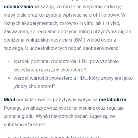
odchudzania
wskazują, że może on wspierać redukcję
masy ciała oraz korzystnie wpływać na profil lipidowy. W
różnych eksperymentach, zarówno in vitro, jak i in vivo,
zauważono, że regularne spożycie miodu przyczynia się do
obniżenia wskaźnika masy ciała (BMI) wśród osób z
nadwagą. U uczestników tych badań zaobserwowano:
spadek poziomu cholesterolu LDL, powszechnie
określanego jako „zły cholesterol”,
wzrost wartości cholesterolu HDL, który znany jest jako
„dobry cholesterol”.
Miód
posiada również pozytywny wpływ na
metabolizm
.
Pomaga zwiększyć wrażliwość na insulinę oraz reguluje
uczucie głodu. Wyniki niektórych badań sugerują, że
substancja ta może:
hamować rozwój komórek tłuszczowych,