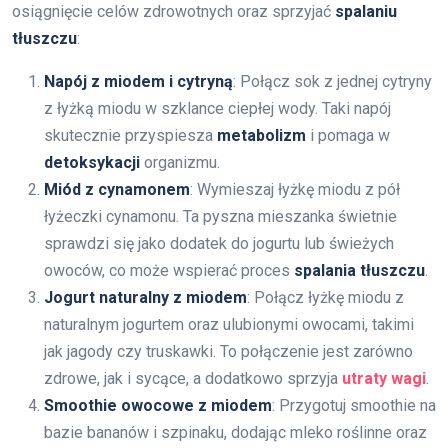
osiągnięcie celów zdrowotnych oraz sprzyjać
spalaniu
tłuszczu
:
Napój z miodem i cytryną
: Połącz sok z jednej cytryny
z łyżką miodu w szklance ciepłej wody. Taki napój
skutecznie przyspiesza
metabolizm
i pomaga w
detoksykacji
organizmu.
Miód z cynamonem
: Wymieszaj łyżkę miodu z pół
łyżeczki cynamonu. Ta pyszna mieszanka świetnie
sprawdzi się jako dodatek do jogurtu lub świeżych
owoców, co może wspierać proces
spalania tłuszczu
.
Jogurt naturalny z miodem
: Połącz łyżkę miodu z
naturalnym jogurtem oraz ulubionymi owocami, takimi
jak jagody czy truskawki. To połączenie jest zarówno
zdrowe, jak i sycące, a dodatkowo sprzyja
utraty wagi
.
Smoothie owocowe z miodem
: Przygotuj smoothie na
bazie bananów i szpinaku, dodając mleko roślinne oraz