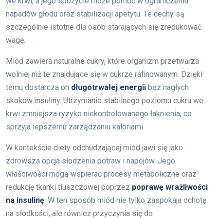
we krwi, a jego spożycie może pomóc w ograniczeniu
napadów głodu oraz stabilizacji apetytu. Te cechy są
szczególnie istotne dla osób starających się zredukować
wagę.
Miód zawiera naturalne cukry, które organizm przetwarza
wolniej niż te znajdujące się w cukrze rafinowanym. Dzięki
temu dostarcza on
długotrwałej energii
bez nagłych
skoków insuliny. Utrzymanie stabilnego poziomu cukru we
krwi zmniejsza ryzyko niekontrolowanego łaknienia, co
sprzyja lepszemu zarządzaniu kaloriami.
W kontekście diety odchudzającej miód jawi się jako
zdrowsza opcja słodzenia potraw i napojów. Jego
właściwości mogą wspierać procesy metaboliczne oraz
redukcję tkanki tłuszczowej poprzez
poprawę wrażliwości
na insulinę
. W ten sposób miód nie tylko zaspokaja ochotę
na słodkości, ale również przyczynia się do