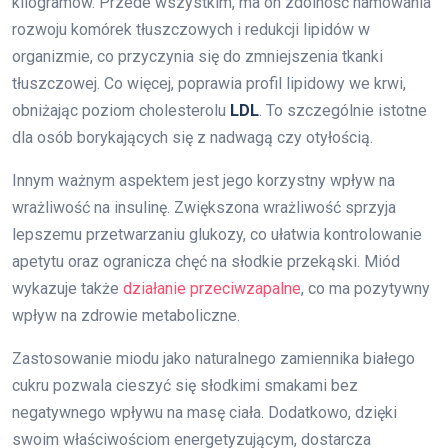
kilogramów. Przede wszystkim, ma on zdolność hamowania
rozwoju komórek tłuszczowych i redukcji lipidów w
organizmie, co przyczynia się do zmniejszenia tkanki
tłuszczowej. Co więcej, poprawia profil lipidowy we krwi,
obniżając poziom cholesterolu
LDL
. To szczególnie istotne
dla osób borykających się z nadwagą czy otyłością.
Innym ważnym aspektem jest jego korzystny wpływ na
wrażliwość na insulinę. Zwiększona wrażliwość sprzyja
lepszemu przetwarzaniu glukozy, co ułatwia kontrolowanie
apetytu oraz ogranicza chęć na słodkie przekąski. Miód
wykazuje także
działanie przeciwzapalne
, co ma pozytywny
wpływ na zdrowie metaboliczne.
Zastosowanie miodu jako naturalnego zamiennika białego
cukru pozwala cieszyć się słodkimi smakami bez
negatywnego wpływu na masę ciała. Dodatkowo, dzięki
swoim właściwościom energetyzującym, dostarcza