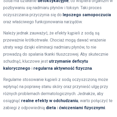
Soda ma działanie
detoksykacyjne
, co wspiera organizm w
pozbywaniu się nadmiaru płynów i toksyn. Taki proces
oczyszczania przyczynia się do
lepszego samopoczucia
oraz właściwego funkcjonowania narządów.
Należy jednak zauważyć, że efekty kąpieli z sodą są
przeważnie krótkotrwałe. Chociaż mogą dawać wrażenie
utraty wagi dzięki eliminacji nadmiaru płynów, to nie
prowadzą do spalania tkanki tłuszczowej. Aby skutecznie
schudnąć, kluczowe jest
utrzymanie deficytu
kalorycznego
i
regularna aktywność fizyczna
.
Regularne stosowanie kąpieli z sodą oczyszczoną może
wpłynąć na poprawę stanu skóry oraz przynieść ulgę przy
różnych problemach dermatologicznych. Jednakże, aby
osiągnąć
realne efekty w odchudzaniu
, warto połączyć te
zabiegi z odpowiednią
dieta
i
ćwiczeniami fizycznymi
.