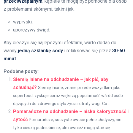
przeciwzapalnym
, kąpiele te mogą być pomocne dla osób
z problemami skórnymi, takimi jak:
wypryski,
uporczywy świąd.
Aby cieszyć się najlepszymi efektami, warto dodać do
wanny
jedną szklankę sody
i relaksować się przez
30-60
minut
.
Podobne posty:
Siemię lniane na odchudzanie – jak pić, aby
schudnąć?
Siemię lniane, znane przede wszystkim jako
superfood, zyskuje coraz większą popularność wśród osób
dążących do zdrowego stylu życia i utraty wagi. Co...
Pomarańcze na odchudzanie – niska kaloryczność i
sytość
Pomarańcze, soczyste owoce pełne słodyczy, nie
tylko cieszą podniebienie, ale również mogą stać się